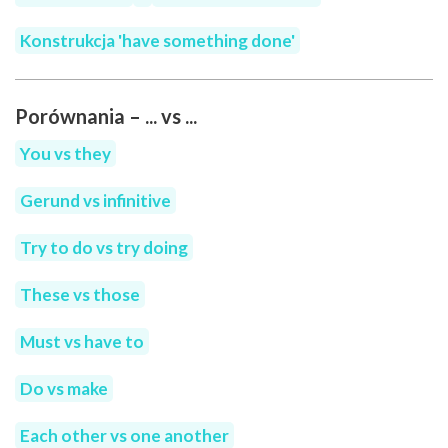
Konstrukcja 'have something done'
Porównania – ... vs ...
You vs they
Gerund vs infinitive
Try to do vs try doing
These vs those
Must vs have to
Do vs make
Each other vs one another