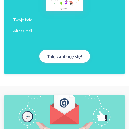
ingless © 2018
Twoje imię
Adres e-mail