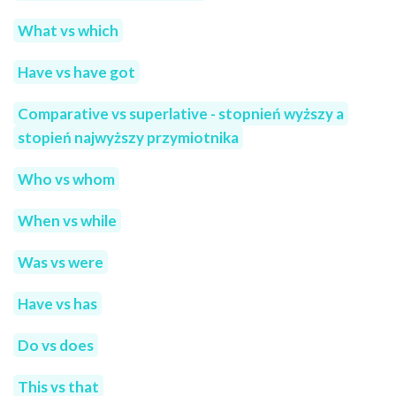
What vs which
Have vs have got
Comparative vs superlative - stopnień wyższy a
stopień najwyższy przymiotnika
Who vs whom
When vs while
Was vs were
Have vs has
Do vs does
This vs that