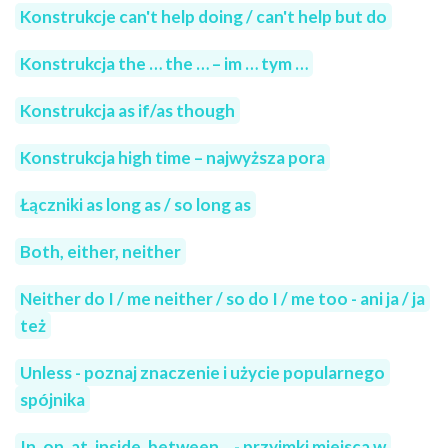
Konstrukcje can't help doing / can't help but do
Konstrukcja the … the … – im … tym …
Konstrukcja as if/as though
Konstrukcja high time – najwyższa pora
Łączniki as long as / so long as
Both, either, neither
Neither do I / me neither / so do I / me too - ani ja / ja
też
Unless - poznaj znaczenie i użycie popularnego
spójnika
In, on, at, inside, between... - przyimki miejsca w