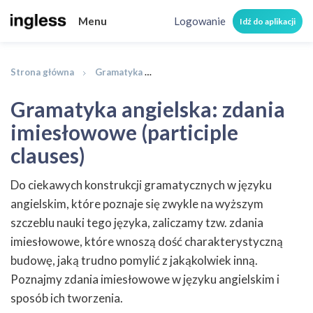
Menu
Logowanie
Idź do aplikacji
Strona główna
Gramatyka
Gramatyka angielska: zdania imies
Gramatyka angielska: zdania
imiesłowowe (participle
clauses)
Do ciekawych konstrukcji gramatycznych w języku
angielskim, które poznaje się zwykle na wyższym
szczeblu nauki tego języka, zaliczamy tzw. zdania
imiesłowowe, które wnoszą dość charakterystyczną
budowę, jaką trudno pomylić z jakąkolwiek inną.
Poznajmy zdania imiesłowowe w języku angielskim i
sposób ich tworzenia.