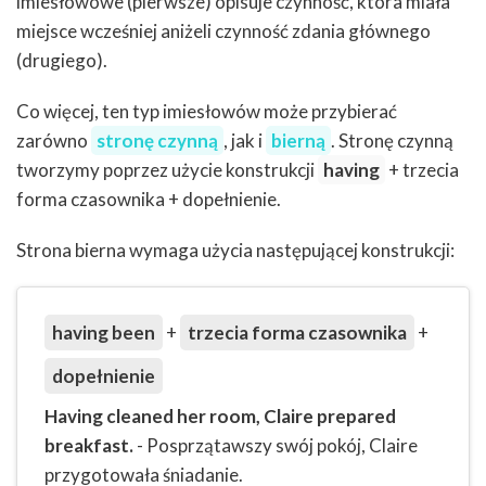
imiesłowowe (pierwsze) opisuje czynność, która miała
miejsce wcześniej aniżeli czynność zdania głównego
(drugiego).
Co więcej, ten typ imiesłowów może przybierać
zarówno
stronę czynną
, jak i
bierną
. Stronę czynną
tworzymy poprzez użycie konstrukcji
having
+ trzecia
forma czasownika + dopełnienie.
Strona bierna wymaga użycia następującej konstrukcji:
having been
+
trzecia forma czasownika
+
dopełnienie
Having cleaned her room, Claire prepared
breakfast.
-
Posprzątawszy swój pokój, Claire
przygotowała śniadanie.