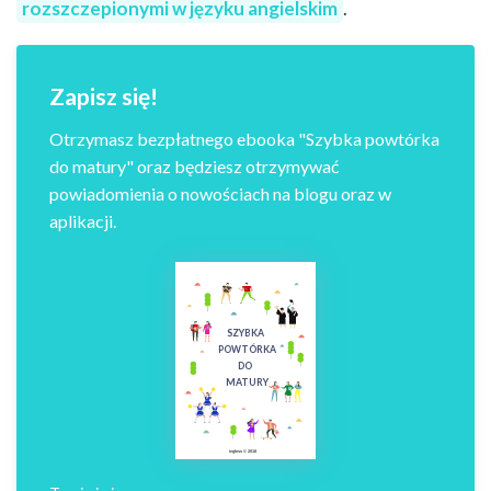
rozszczepionymi w języku angielskim
.
Zapisz się!
Otrzymasz bezpłatnego ebooka "Szybka powtórka
do matury" oraz będziesz otrzymywać
powiadomienia o nowościach na blogu oraz w
aplikacji.
SZYBKA
POWTÓRKA
DO
MATURY
ingless © 2018