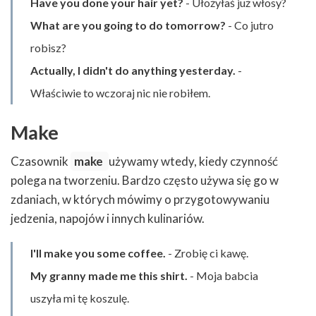
Have you done your hair yet?
- Ułożyłaś już włosy?
What are you going to do tomorrow?
- Co jutro
robisz?
Actually, I didn't do anything yesterday.
-
Właściwie to wczoraj nic nie robiłem.
Make
Czasownik
make
używamy wtedy, kiedy czynność
polega na tworzeniu. Bardzo często używa się go w
zdaniach, w których mówimy o przygotowywaniu
jedzenia, napojów i innych kulinariów.
I'll make you some coffee.
- Zrobię ci kawę.
My granny made me this shirt.
- Moja babcia
uszyła mi tę koszulę.