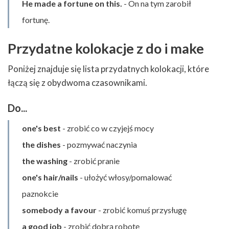
He made a fortune on this.
- On na tym zarobił
fortunę.
Przydatne kolokacje z do i make
Poniżej znajduje się lista przydatnych kolokacji, które
łączą się z obydwoma czasownikami.
Do...
one's best
- zrobić co w czyjejś mocy
the dishes
- pozmywać naczynia
the washing
- zrobić pranie
one's hair/nails
- ułożyć włosy/pomalować
paznokcie
somebody a favour
- zrobić komuś przysługę
a good job
- zrobić dobrą robotę