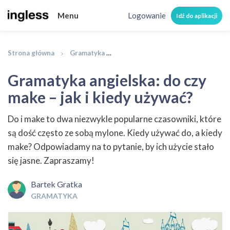
Menu
Logowanie
Idź do aplikacji
Strona główna
Gramatyka
Gramatyka angielska: do czy make 
Gramatyka angielska: do czy
make – jak i kiedy używać?
Do i make to dwa niezwykle popularne czasowniki, które
są dość często ze sobą mylone. Kiedy używać do, a kiedy
make? Odpowiadamy na to pytanie, by ich użycie stało
się jasne. Zapraszamy!
Bartek Gratka
GRAMATYKA