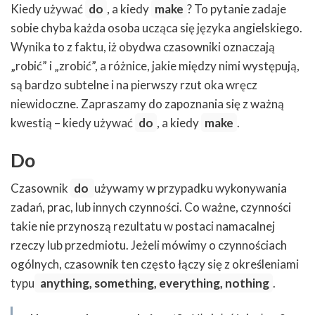
Kiedy używać
do
, a kiedy
make
? To pytanie zadaje
sobie chyba każda osoba ucząca się języka angielskiego.
Wynika to z faktu, iż obydwa czasowniki oznaczają
„robić” i „zrobić”, a różnice, jakie między nimi występują,
są bardzo subtelne i na pierwszy rzut oka wręcz
niewidoczne. Zapraszamy do zapoznania się z ważną
kwestią – kiedy używać
do
, a kiedy
make
.
Do
Czasownik
do
używamy w przypadku wykonywania
zadań, prac, lub innych czynności. Co ważne, czynności
takie nie przynoszą rezultatu w postaci namacalnej
rzeczy lub przedmiotu. Jeżeli mówimy o czynnościach
ogólnych, czasownik ten często łączy się z określeniami
typu
anything, something, everything, nothing
.