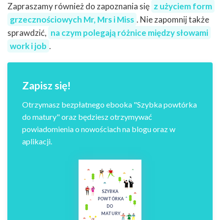
Zapraszamy również do zapoznania się
z użyciem form
grzecznościowych Mr, Mrs i Miss
. Nie zapomnij także
sprawdzić,
na czym polegają różnice między słowami
work i job
.
Zapisz się!
Otrzymasz bezpłatnego ebooka "Szybka powtórka
do matury" oraz będziesz otrzymywać
powiadomienia o nowościach na blogu oraz w
aplikacji.
SZYBKA
POWTÓRKA
DO
MATURY