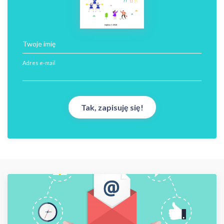
ingless © 2018
Twoje imię
Adres e-mail