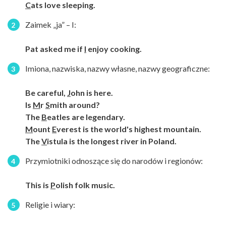
C
ats love sleeping.
Zaimek „ja” – I:
Pat asked me if
I
enjoy cooking.
Imiona, nazwiska, nazwy własne, nazwy geograficzne:
Be careful,
J
ohn is here.
Is
M
r
S
mith around?
The
B
eatles are legendary.
M
ount
E
verest is the world's highest mountain.
The
V
istula is the longest river in Poland.
Przymiotniki odnoszące się do narodów i regionów:
This is
P
olish folk music.
Religie i wiary: