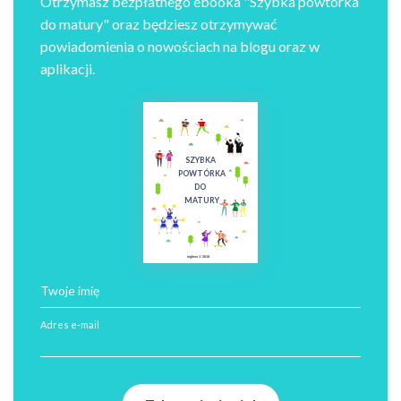
Otrzymasz bezpłatnego ebooka "Szybka powtórka
do matury" oraz będziesz otrzymywać
powiadomienia o nowościach na blogu oraz w
aplikacji.
SZYBKA
POWTÓRKA
DO
MATURY
ingless © 2018
Twoje imię
Adres e-mail