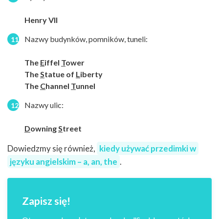
Henry VII
Nazwy budynków, pomników, tuneli:
The
E
iffel
T
ower
The
S
tatue of
L
iberty
The
C
hannel
T
unnel
Nazwy ulic:
D
owning
S
treet
Dowiedzmy się również,
kiedy używać przedimki w
języku angielskim – a, an, the
.
Zapisz się!