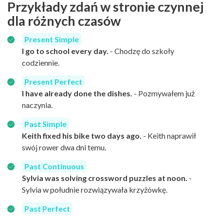
Przykłady zdań w stronie czynnej
dla różnych czasów
Present Simple
I go to school every day.
- Chodzę do szkoły
codziennie.
Present Perfect
I have already done the dishes.
- Pozmywałem już
naczynia.
Past Simple
Keith fixed his bike two days ago.
- Keith naprawił
swój rower dwa dni temu.
Past Continuous
Sylvia was solving crossword puzzles at noon.
-
Sylvia w południe rozwiązywała krzyżówkę.
Past Perfect