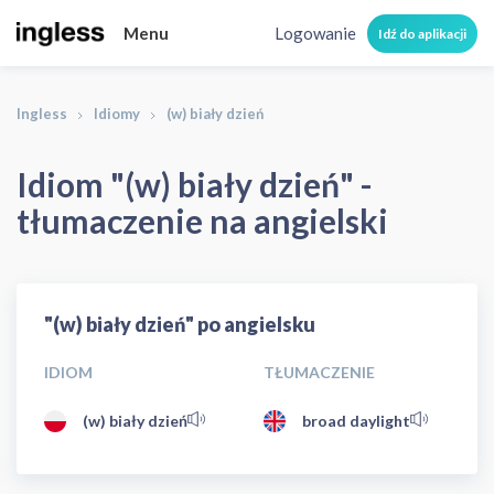
Menu
Logowanie
Idź do aplikacji
Ingless
Idiomy
(w) biały dzień
Idiom "(w) biały dzień" -
tłumaczenie na angielski
"(w) biały dzień" po angielsku
IDIOM
TŁUMACZENIE
(w) biały dzień
broad daylight