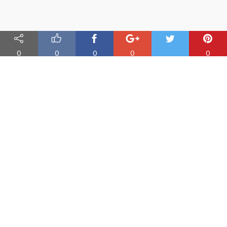
0
0
0
0
0
Nauka angielskiego online
Oferujemy materiały do nauki angielskiego oraz aplikację do
efektywnej nauki słówek
PRODUKT