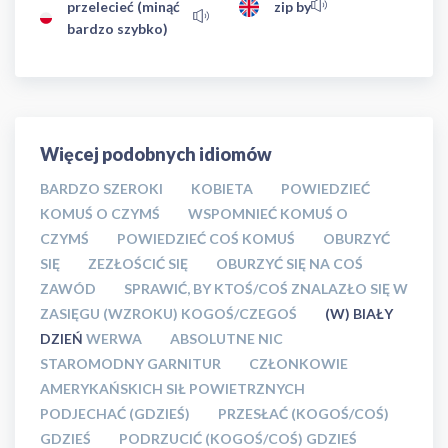
przelecieć (minąć
zip by
bardzo szybko)
Więcej podobnych idiomów
BARDZO SZEROKI
KOBIETA
POWIEDZIEĆ
KOMUŚ O CZYMŚ
WSPOMNIEĆ KOMUŚ O
CZYMŚ
POWIEDZIEĆ COŚ KOMUŚ
OBURZYĆ
SIĘ
ZEZŁOŚCIĆ SIĘ
OBURZYĆ SIĘ NA COŚ
ZAWÓD
SPRAWIĆ, BY KTOŚ/COŚ ZNALAZŁO SIĘ W
ZASIĘGU (WZROKU) KOGOŚ/CZEGOŚ
(W) BIAŁY
DZIEŃ
WERWA
ABSOLUTNE NIC
STAROMODNY GARNITUR
CZŁONKOWIE
AMERYKAŃSKICH SIŁ POWIETRZNYCH
PODJECHAĆ (GDZIEŚ)
PRZESŁAĆ (KOGOŚ/COŚ)
GDZIEŚ
PODRZUCIĆ (KOGOŚ/COŚ) GDZIEŚ