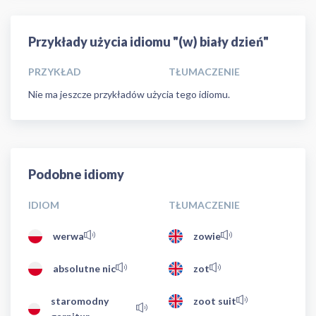
Przykłady użycia idiomu "(w) biały dzień"
PRZYKŁAD
TŁUMACZENIE
Nie ma jeszcze przykładów użycia tego idiomu.
Podobne idiomy
IDIOM
TŁUMACZENIE
werwa
zowie
absolutne nic
zot
staromodny
zoot suit