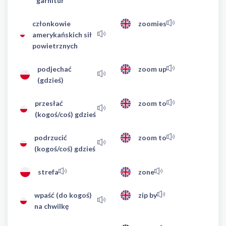
garnitur
członkowie
zoomies
amerykańskich sił
powietrznych
podjechać
zoom up
(gdzieś)
przesłać
zoom to
(kogoś/coś) gdzieś
podrzucić
zoom to
(kogoś/coś) gdzieś
strefa
zone
wpaść (do kogoś)
zip by
na chwilkę