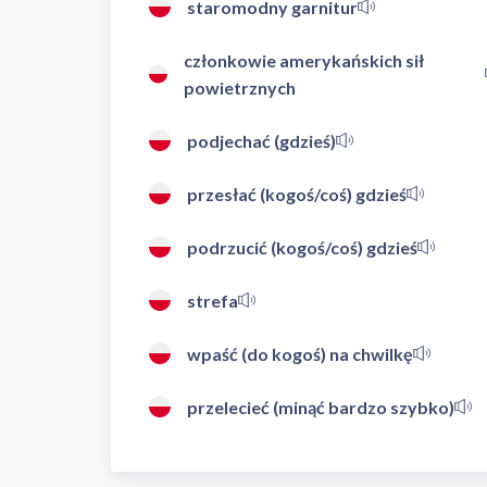
staromodny garnitur
członkowie amerykańskich sił
powietrznych
podjechać (gdzieś)
przesłać (kogoś/coś) gdzieś
podrzucić (kogoś/coś) gdzieś
strefa
wpaść (do kogoś) na chwilkę
przelecieć (minąć bardzo szybko)