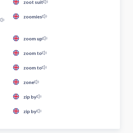
zoot suit
zoomies
zoom up
zoom to
zoom to
zone
zip by
zip by