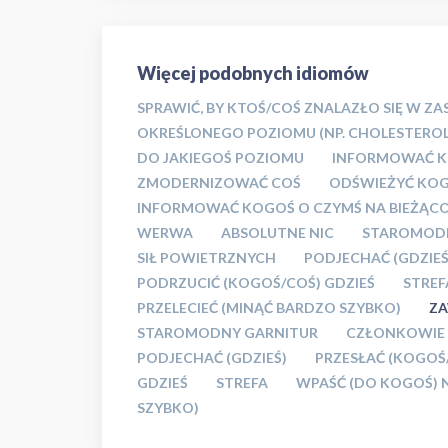
Więcej podobnych idiomów
SPRAWIĆ, BY KTOŚ/COŚ ZNALAZŁO SIĘ W Z
OKREŚLONEGO POZIOMU (NP. CHOLESTEROL
DO JAKIEGOŚ POZIOMU
INFORMOWAĆ KO
ZMODERNIZOWAĆ COŚ
ODŚWIEŻYĆ KO
INFORMOWAĆ KOGOŚ O CZYMŚ NA BIEŻĄC
WERWA
ABSOLUTNE NIC
STAROMODN
SIŁ POWIETRZNYCH
PODJECHAĆ (GDZIEŚ
PODRZUCIĆ (KOGOŚ/COŚ) GDZIEŚ
STREF
PRZELECIEĆ (MINĄĆ BARDZO SZYBKO)
Z
STAROMODNY GARNITUR
CZŁONKOWIE 
PODJECHAĆ (GDZIEŚ)
PRZESŁAĆ (KOGOŚ
GDZIEŚ
STREFA
WPAŚĆ (DO KOGOŚ) 
SZYBKO)