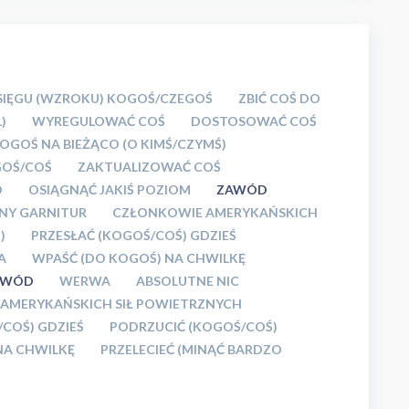
ASIĘGU (WZROKU) KOGOŚ/CZEGOŚ
ZBIĆ COŚ DO
)
WYREGULOWAĆ COŚ
DOSTOSOWAĆ COŚ
GOŚ NA BIEŻĄCO (O KIMŚ/CZYMŚ)
GOŚ/COŚ
ZAKTUALIZOWAĆ COŚ
O
OSIĄGNĄĆ JAKIŚ POZIOM
ZAWÓD
Y GARNITUR
CZŁONKOWIE AMERYKAŃSKICH
)
PRZESŁAĆ (KOGOŚ/COŚ) GDZIEŚ
A
WPAŚĆ (DO KOGOŚ) NA CHWILKĘ
AWÓD
WERWA
ABSOLUTNE NIC
AMERYKAŃSKICH SIŁ POWIETRZNYCH
/COŚ) GDZIEŚ
PODRZUCIĆ (KOGOŚ/COŚ)
NA CHWILKĘ
PRZELECIEĆ (MINĄĆ BARDZO