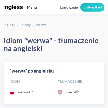
Menu
Logowanie
Idź do aplikacji
Ingless
Idiomy
werwa
Idiom "werwa" - tłumaczenie
na angielski
"werwa" po angielsku
IDIOM
TŁUMACZENIE
werwa
zowie