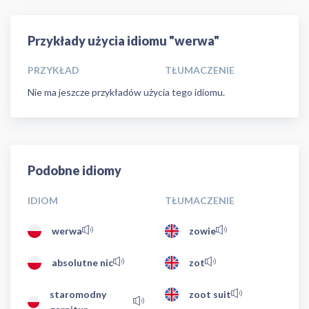
Przykłady użycia idiomu "werwa"
PRZYKŁAD
TŁUMACZENIE
Nie ma jeszcze przykładów użycia tego idiomu.
Podobne idiomy
IDIOM
TŁUMACZENIE
werwa
zowie
absolutne nic
zot
staromodny
zoot suit