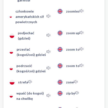
garnitur
członkowie
zoomies
amerykańskich sił
powietrznych
podjechać
zoom up
(gdzieś)
przesłać
zoom to
(kogoś/coś) gdzieś
podrzucić
zoom to
(kogoś/coś) gdzieś
strefa
zone
wpaść (do kogoś)
zip by
na chwilkę