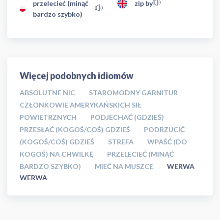
przelecieć (minąć
zip by
bardzo szybko)
Więcej podobnych idiomów
ABSOLUTNE NIC
STAROMODNY GARNITUR
CZŁONKOWIE AMERYKAŃSKICH SIŁ
POWIETRZNYCH
PODJECHAĆ (GDZIEŚ)
PRZESŁAĆ (KOGOŚ/COŚ) GDZIEŚ
PODRZUCIĆ
(KOGOŚ/COŚ) GDZIEŚ
STREFA
WPAŚĆ (DO
KOGOŚ) NA CHWILKĘ
PRZELECIEĆ (MINĄĆ
BARDZO SZYBKO)
MIEĆ NA MUSZCE
WERWA
WERWA