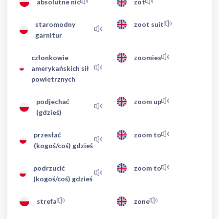
absolutne nic
zot
staromodny
zoot suit
garnitur
członkowie
zoomies
amerykańskich sił
powietrznych
podjechać
zoom up
(gdzieś)
przesłać
zoom to
(kogoś/coś) gdzieś
podrzucić
zoom to
(kogoś/coś) gdzieś
strefa
zone