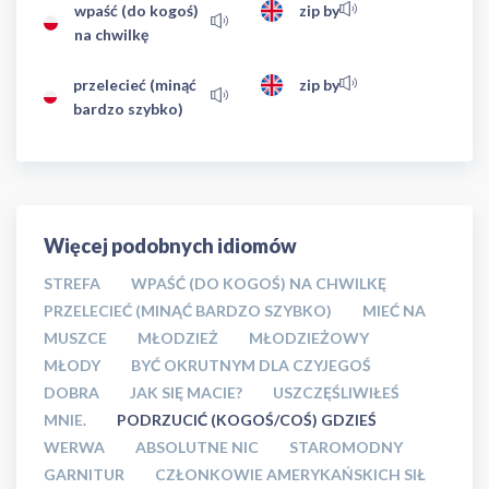
wpaść (do kogoś)
zip by
na chwilkę
przelecieć (minąć
zip by
bardzo szybko)
Więcej podobnych idiomów
STREFA
WPAŚĆ (DO KOGOŚ) NA CHWILKĘ
PRZELECIEĆ (MINĄĆ BARDZO SZYBKO)
MIEĆ NA
MUSZCE
MŁODZIEŻ
MŁODZIEŻOWY
MŁODY
BYĆ OKRUTNYM DLA CZYJEGOŚ
DOBRA
JAK SIĘ MACIE?
USZCZĘŚLIWIŁEŚ
MNIE.
PODRZUCIĆ (KOGOŚ/COŚ) GDZIEŚ
WERWA
ABSOLUTNE NIC
STAROMODNY
GARNITUR
CZŁONKOWIE AMERYKAŃSKICH SIŁ