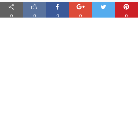
0
0
0
0
0
Nauka angielskiego online
Oferujemy materiały do nauki angielskiego oraz aplikację do
efektywnej nauki słówek
PRODUKT
Fiszki