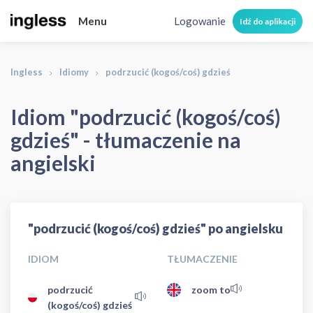
Menu
Logowanie
Idź do aplikacji
Ingless
Idiomy
podrzucić (kogoś/coś) gdzieś
Idiom "podrzucić (kogoś/coś)
gdzieś" - tłumaczenie na
angielski
"podrzucić (kogoś/coś) gdzieś" po angielsku
IDIOM
TŁUMACZENIE
podrzucić
zoom to
(kogoś/coś) gdzieś