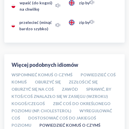
wpaść (do kogoś)
zip by
na chwilkę
przelecieć (minąć
zip by
bardzo szybko)
Więcej podobnych idiomów
WSPOMNIEĆ KOMUŚ O CZYMŚ
POWIEDZIEĆ COŚ
KOMUŚ
OBURZYĆ SIĘ
ZEZŁOŚCIĆ SIĘ
OBURZYĆ SIĘ NA COŚ
ZAWÓD
SPRAWIĆ, BY
KTOŚ/COŚ ZNALAZŁO SIĘ W ZASIĘGU (WZROKU)
KOGOŚ/CZEGOŚ
ZBIĆ COŚ DO OKREŚLONEGO
POZIOMU (NP. CHOLESTEROL)
WYREGULOWAĆ
COŚ
DOSTOSOWAĆ COŚ DO JAKIEGOŚ
POZIOMU
POWIEDZIEĆ KOMUŚ O CZYMŚ