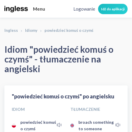
Menu
Logowanie
Idź do aplikacji
Ingless
Idiomy
powiedzieć komuś o czymś
Idiom "powiedzieć komuś o
czymś" - tłumaczenie na
angielski
"powiedzieć komuś o czymś" po angielsku
IDIOM
TŁUMACZENIE
powiedzieć komuś
broach something
o czymś
to someone