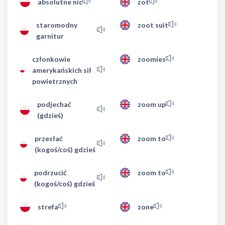
absolutne nic
zot
staromodny
zoot suit
garnitur
członkowie
zoomies
amerykańskich sił
powietrznych
podjechać
zoom up
(gdzieś)
przesłać
zoom to
(kogoś/coś) gdzieś
podrzucić
zoom to
(kogoś/coś) gdzieś
strefa
zone