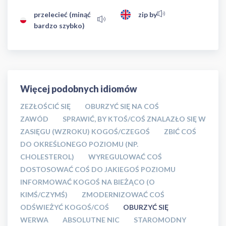
przelecieć (minąć
zip by
bardzo szybko)
Więcej podobnych idiomów
ZEZŁOŚCIĆ SIĘ
OBURZYĆ SIĘ NA COŚ
ZAWÓD
SPRAWIĆ, BY KTOŚ/COŚ ZNALAZŁO SIĘ W
ZASIĘGU (WZROKU) KOGOŚ/CZEGOŚ
ZBIĆ COŚ
DO OKREŚLONEGO POZIOMU (NP.
CHOLESTEROL)
WYREGULOWAĆ COŚ
DOSTOSOWAĆ COŚ DO JAKIEGOŚ POZIOMU
INFORMOWAĆ KOGOŚ NA BIEŻĄCO (O
KIMŚ/CZYMŚ)
ZMODERNIZOWAĆ COŚ
ODŚWIEŻYĆ KOGOŚ/COŚ
OBURZYĆ SIĘ
WERWA
ABSOLUTNE NIC
STAROMODNY