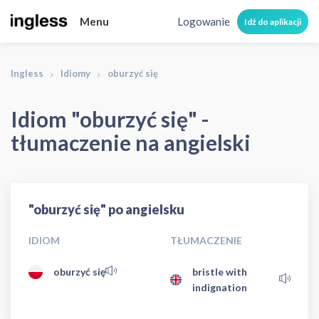
Menu
Logowanie
Idź do aplikacji
Ingless
Idiomy
oburzyć się
Idiom "oburzyć się" -
tłumaczenie na angielski
"oburzyć się" po angielsku
IDIOM
TŁUMACZENIE
oburzyć się
bristle with
indignation