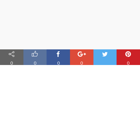
0
0
0
0
0
Nauka angielskiego online