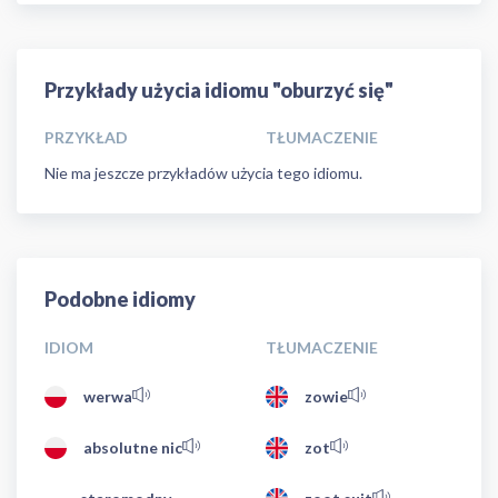
Przykłady użycia idiomu "oburzyć się"
PRZYKŁAD
TŁUMACZENIE
Nie ma jeszcze przykładów użycia tego idiomu.
Podobne idiomy
IDIOM
TŁUMACZENIE
werwa
zowie
absolutne nic
zot