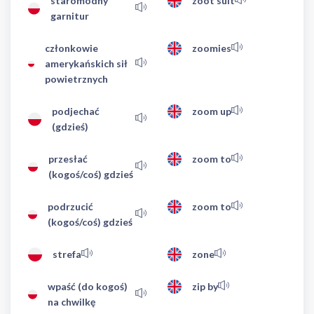
staromodny
zoot suit
garnitur
członkowie
zoomies
amerykańskich sił
powietrznych
podjechać
zoom up
(gdzieś)
przesłać
zoom to
(kogoś/coś) gdzieś
podrzucić
zoom to
(kogoś/coś) gdzieś
strefa
zone
wpaść (do kogoś)
zip by
na chwilkę