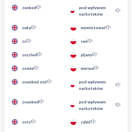
zunked
pod wpływem
narkotyków
zuke
wymiotować
zs
sen
zozzled
pijany
zowie
werwa
zounked out
pod wpływem
narkotyków
zounked
pod wpływem
narkotyków
zotz
zabić