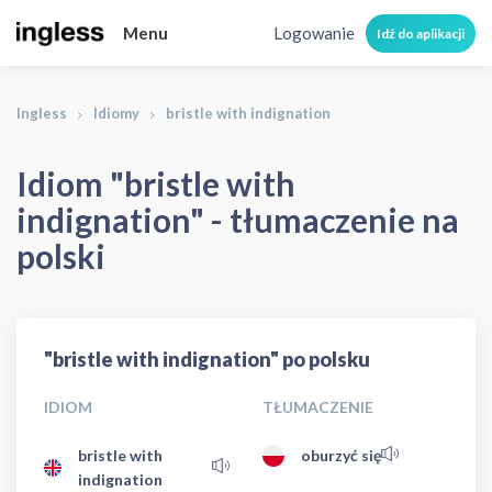
Menu
Logowanie
Idź do aplikacji
Ingless
Idiomy
bristle with indignation
Idiom "bristle with
indignation" - tłumaczenie na
polski
"bristle with indignation" po polsku
IDIOM
TŁUMACZENIE
bristle with
oburzyć się
indignation