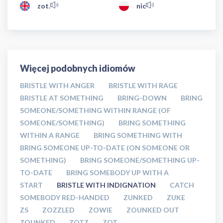
zot.
nic
Więcej podobnych idiomów
BRISTLE WITH ANGER
BRISTLE WITH RAGE
BRISTLE AT SOMETHING
BRING-DOWN
BRING
SOMEONE/SOMETHING WITHIN RANGE (OF
SOMEONE/SOMETHING)
BRING SOMETHING
WITHIN A RANGE
BRING SOMETHING WITH
BRING SOMEONE UP-TO-DATE (ON SOMEONE OR
SOMETHING)
BRING SOMEONE/SOMETHING UP-
TO-DATE
BRING SOMEBODY UP WITH A
START
BRISTLE WITH INDIGNATION
CATCH
SOMEBODY RED-HANDED
ZUNKED
ZUKE
ZS
ZOZZLED
ZOWIE
ZOUNKED OUT
ZOUNKED
ZOTZ
ZOT.