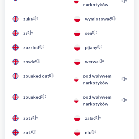
narkotyków
zuke
wymiotować
zs
sen
zozzled
pijany
zowie
werwa
zounked out
pod wpływem
narkotyków
zounked
pod wpływem
narkotyków
zotz
zabić
zot.
nic