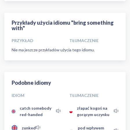
Przykłady użycia idiomu "bring something
with"
PRZYKŁAD
TŁUMACZENIE
Nie ma jeszcze przykładów użycia tego idiomu.
Podobne idiomy
IDIOM
TŁUMACZENIE
catch somebody
złapać kogoś na
red-handed
gorącym uczynku
zunked
pod wpływem