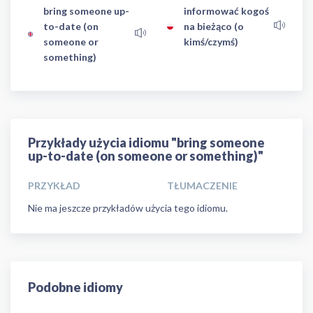
bring someone up-
informować kogoś
to-date (on
na bieżąco (o
someone or
kimś/czymś)
something)
Przykłady użycia idiomu "bring someone
up-to-date (on someone or something)"
PRZYKŁAD
TŁUMACZENIE
Nie ma jeszcze przykładów użycia tego idiomu.
Podobne idiomy