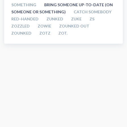
SOMETHING
BRING SOMEONE UP-TO-DATE (ON
SOMEONE OR SOMETHING)
CATCH SOMEBODY
RED-HANDED
ZUNKED
ZUKE
ZS
ZOZZLED
ZOWIE
ZOUNKED OUT
ZOUNKED
ZOTZ
ZOT.