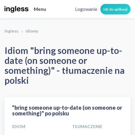
Menu
Logowanie
Idź do aplikacji
Ingless
Idiomy
bring someone up-to-date (on someone or som
Idiom "bring someone up-to-
date (on someone or
something)" - tłumaczenie na
polski
"bring someone up-to-date (on someone or
something)" po polsku
IDIOM
TŁUMACZENIE