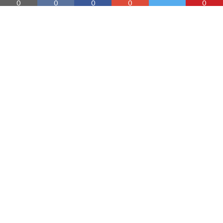
0
0
0
0
0
Nauka angielskiego online
Oferujemy materiały do nauki angielskiego oraz aplikację do
efektywnej nauki słówek
PRODUKT
Fiszki
Idiomy