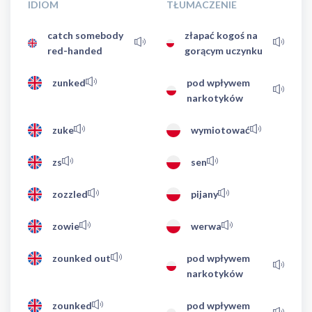
IDIOM
TŁUMACZENIE
catch somebody
złapać kogoś na
red-handed
gorącym uczynku
zunked
pod wpływem
narkotyków
zuke
wymiotować
zs
sen
zozzled
pijany
zowie
werwa
zounked out
pod wpływem
narkotyków
zounked
pod wpływem