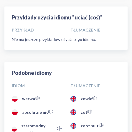
Przykłady użycia idiomu "uciąć (coś)"
PRZYKŁAD
TŁUMACZENIE
Nie ma jeszcze przykładów użycia tego idiomu.
Podobne idiomy
IDIOM
TŁUMACZENIE
werwa
zowie
absolutne nic
zot
staromodny
zoot suit