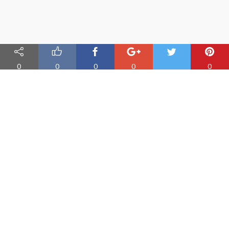
0
0
0
0
0
Nauka angielskiego online
Oferujemy materiały do nauki angielskiego oraz aplikację do
efektywnej nauki słówek