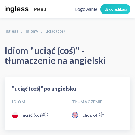
Menu
Logowanie
Idź do aplikacji
Ingless
Idiomy
uciąć (coś)
Idiom "uciąć (coś)" -
tłumaczenie na angielski
"uciąć (coś)" po angielsku
IDIOM
TŁUMACZENIE
uciąć (coś)
chop off