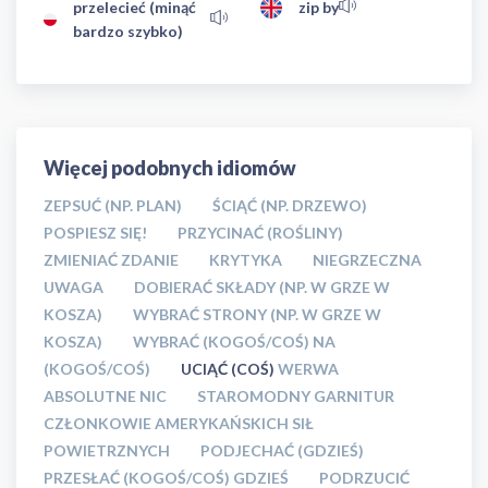
przelecieć (minąć
zip by
bardzo szybko)
Więcej podobnych idiomów
ZEPSUĆ (NP. PLAN)
ŚCIĄĆ (NP. DRZEWO)
POSPIESZ SIĘ!
PRZYCINAĆ (ROŚLINY)
ZMIENIAĆ ZDANIE
KRYTYKA
NIEGRZECZNA
UWAGA
DOBIERAĆ SKŁADY (NP. W GRZE W
KOSZA)
WYBRAĆ STRONY (NP. W GRZE W
KOSZA)
WYBRAĆ (KOGOŚ/COŚ) NA
(KOGOŚ/COŚ)
UCIĄĆ (COŚ)
WERWA
ABSOLUTNE NIC
STAROMODNY GARNITUR
CZŁONKOWIE AMERYKAŃSKICH SIŁ
POWIETRZNYCH
PODJECHAĆ (GDZIEŚ)
PRZESŁAĆ (KOGOŚ/COŚ) GDZIEŚ
PODRZUCIĆ