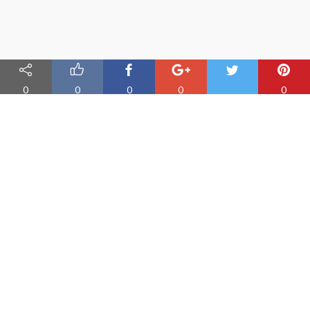
0
0
0
0
0
Nauka angielskiego online
Oferujemy materiały do nauki angielskiego oraz aplikację do
efektywnej nauki słówek