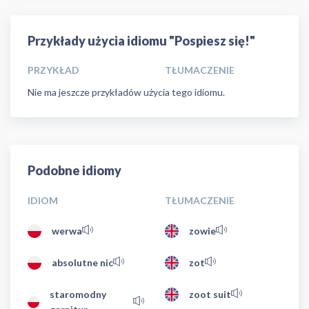
Przykłady użycia idiomu "Pospiesz się!"
PRZYKŁAD
TŁUMACZENIE
Nie ma jeszcze przykładów użycia tego idiomu.
Podobne idiomy
IDIOM
TŁUMACZENIE
werwa
zowie
absolutne nic
zot
staromodny
zoot suit