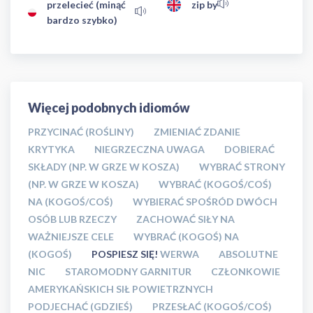
przelecieć (minąć
zip by
bardzo szybko)
Więcej podobnych idiomów
PRZYCINAĆ (ROŚLINY)
ZMIENIAĆ ZDANIE
KRYTYKA
NIEGRZECZNA UWAGA
DOBIERAĆ
SKŁADY (NP. W GRZE W KOSZA)
WYBRAĆ STRONY
(NP. W GRZE W KOSZA)
WYBRAĆ (KOGOŚ/COŚ)
NA (KOGOŚ/COŚ)
WYBIERAĆ SPOŚRÓD DWÓCH
OSÓB LUB RZECZY
ZACHOWAĆ SIŁY NA
WAŻNIEJSZE CELE
WYBRAĆ (KOGOŚ) NA
(KOGOŚ)
POSPIESZ SIĘ!
WERWA
ABSOLUTNE
NIC
STAROMODNY GARNITUR
CZŁONKOWIE
AMERYKAŃSKICH SIŁ POWIETRZNYCH
PODJECHAĆ (GDZIEŚ)
PRZESŁAĆ (KOGOŚ/COŚ)