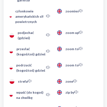
garnitur
członkowie
zoomies
amerykańskich sił
powietrznych
podjechać
zoom up
(gdzieś)
przesłać
zoom to
(kogoś/coś) gdzieś
podrzucić
zoom to
(kogoś/coś) gdzieś
strefa
zone
wpaść (do kogoś)
zip by
na chwilkę