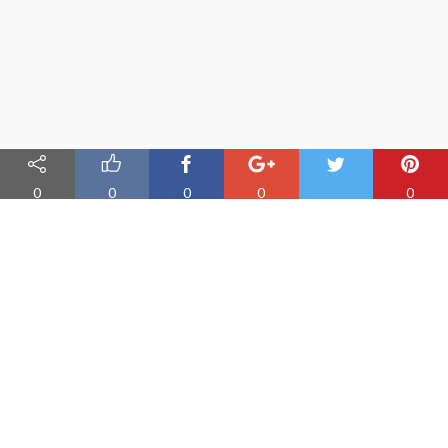
0
0
0
0
0
Nauka angielskiego online