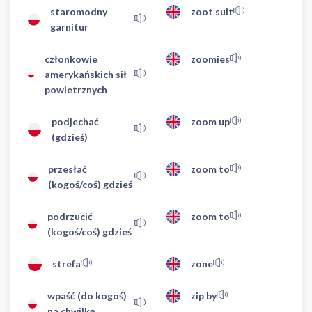
staromodny
zoot suit
garnitur
członkowie
zoomies
amerykańskich sił
powietrznych
podjechać
zoom up
(gdzieś)
przesłać
zoom to
(kogoś/coś) gdzieś
podrzucić
zoom to
(kogoś/coś) gdzieś
strefa
zone
wpaść (do kogoś)
zip by
na chwilkę