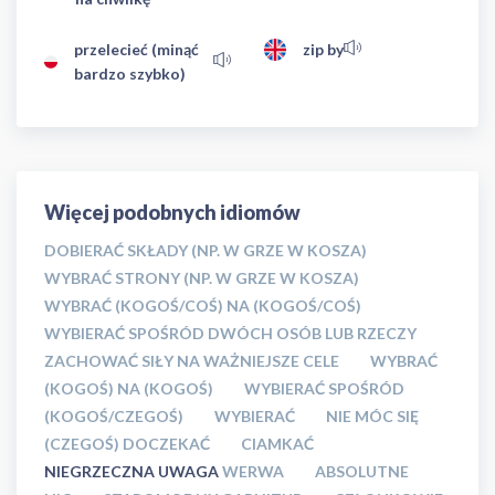
przelecieć (minąć
zip by
bardzo szybko)
Więcej podobnych idiomów
DOBIERAĆ SKŁADY (NP. W GRZE W KOSZA)
WYBRAĆ STRONY (NP. W GRZE W KOSZA)
WYBRAĆ (KOGOŚ/COŚ) NA (KOGOŚ/COŚ)
WYBIERAĆ SPOŚRÓD DWÓCH OSÓB LUB RZECZY
ZACHOWAĆ SIŁY NA WAŻNIEJSZE CELE
WYBRAĆ
(KOGOŚ) NA (KOGOŚ)
WYBIERAĆ SPOŚRÓD
(KOGOŚ/CZEGOŚ)
WYBIERAĆ
NIE MÓC SIĘ
(CZEGOŚ) DOCZEKAĆ
CIAMKAĆ
NIEGRZECZNA UWAGA
WERWA
ABSOLUTNE