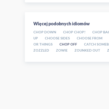
Więcej podobnych idiomów
CHOP DOWN
CHOP CHOP!
CHOP BA
UP
CHOOSE SIDES
CHOOSE FROM
OR THINGS
CHOP OFF
CATCH SOMEB
ZOZZLED
ZOWIE
ZOUNKED OUT