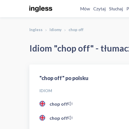
Mów
Czytaj
Słuchaj
P
Ingless
Idiomy
chop off
Idiom "chop off" - tłumac
"chop off" po polsku
IDIOM
chop off
chop off