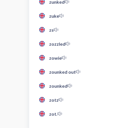
zunked
zuke
zs
zozzled
zowie
zounked out
zounked
zotz
zot.