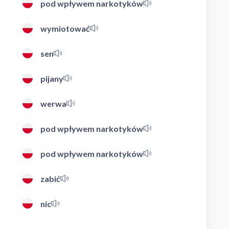
pod wpływem narkotyków
wymiotować
sen
pijany
werwa
pod wpływem narkotyków
pod wpływem narkotyków
zabić
nic