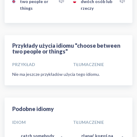
two people or
dwóch osób lub
things
rzeczy
Przykłady użycia idiomu "choose between
two people or things"
PRZYKŁAD
TŁUMACZENIE
Nie ma jeszcze przykładów użycia tego idiomu.
Podobne idiomy
IDIOM
TŁUMACZENIE
catch somebody
złapać kogoś na