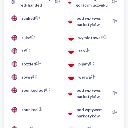
red-handed
gorącym uczynku
zunked
pod wpływem
narkotyków
zuke
wymiotować
zs
sen
zozzled
pijany
zowie
werwa
zounked out
pod wpływem
narkotyków
zounked
pod wpływem
narkotyków