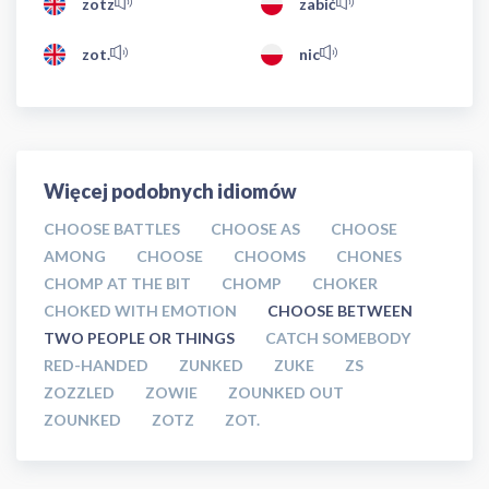
zotz
zabić
zot.
nic
Więcej podobnych idiomów
CHOOSE BATTLES
CHOOSE AS
CHOOSE
AMONG
CHOOSE
CHOOMS
CHONES
CHOMP AT THE BIT
CHOMP
CHOKER
CHOKED WITH EMOTION
CHOOSE BETWEEN
TWO PEOPLE OR THINGS
CATCH SOMEBODY
RED-HANDED
ZUNKED
ZUKE
ZS
ZOZZLED
ZOWIE
ZOUNKED OUT
ZOUNKED
ZOTZ
ZOT.