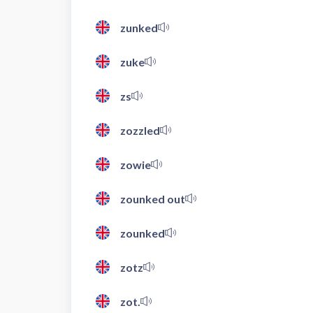
zunked
zuke
zs
zozzled
zowie
zounked out
zounked
zotz
zot.