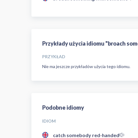
Przykłady użycia idiomu "broach so
PRZYKŁAD
Nie ma jeszcze przykładów użycia tego idiomu.
Podobne idiomy
IDIOM
catch somebody red-handed