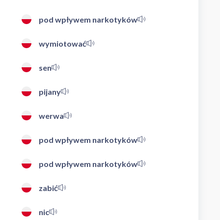
pod wpływem narkotyków
wymiotować
sen
pijany
werwa
pod wpływem narkotyków
pod wpływem narkotyków
zabić
nic