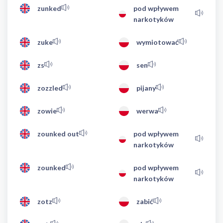
zunked
pod wpływem
narkotyków
zuke
wymiotować
zs
sen
zozzled
pijany
zowie
werwa
zounked out
pod wpływem
narkotyków
zounked
pod wpływem
narkotyków
zotz
zabić