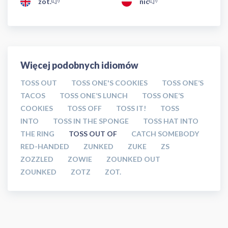
zot.
nic
Więcej podobnych idiomów
TOSS OUT
TOSS ONE'S COOKIES
TOSS ONE’S
TACOS
TOSS ONE’S LUNCH
TOSS ONE’S
COOKIES
TOSS OFF
TOSS IT!
TOSS
INTO
TOSS IN THE SPONGE
TOSS HAT INTO
THE RING
TOSS OUT OF
CATCH SOMEBODY
RED-HANDED
ZUNKED
ZUKE
ZS
ZOZZLED
ZOWIE
ZOUNKED OUT
ZOUNKED
ZOTZ
ZOT.