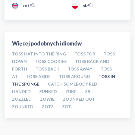
zot.
nic
Więcej podobnych idiomów
TOSS HAT INTO THE RING
TOSS FOR
TOSS
DOWN
TOSS COOKIES
TOSS BACK AND
FORTH
TOSS BACK
TOSS AWAY
TOSS
AT
TOSS ASIDE
TOSS AROUND
TOSS IN
THE SPONGE
CATCH SOMEBODY RED-
HANDED
ZUNKED
ZUKE
ZS
ZOZZLED
ZOWIE
ZOUNKED OUT
ZOUNKED
ZOTZ
ZOT.