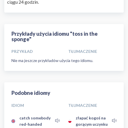
ciągu 24 godzin.
Przykłady użycia idiomu "toss in the
sponge"
PRZYKŁAD
TŁUMACZENIE
Nie ma jeszcze przykładów użycia tego idiomu.
Podobne idiomy
IDIOM
TŁUMACZENIE
catch somebody
złapać kogoś na
red-handed
gorącym uczynku