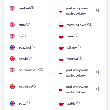
zunked
pod wpływem
narkotyków
zuke
wymiotować
zs
sen
zozzled
pijany
zowie
werwa
zounked out
pod wpływem
narkotyków
zounked
pod wpływem
narkotyków
zotz
zabić