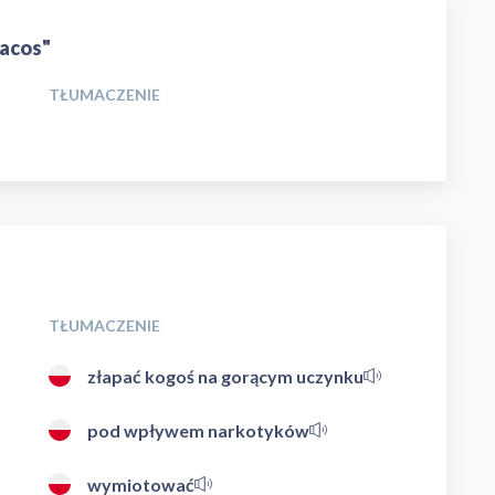
tacos"
TŁUMACZENIE
TŁUMACZENIE
złapać kogoś na gorącym uczynku
pod wpływem narkotyków
wymiotować