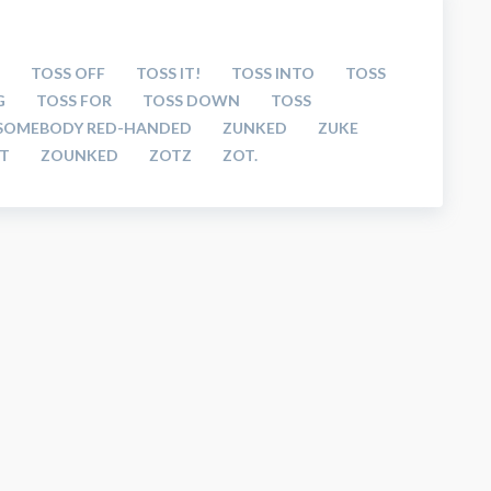
TOSS OFF
TOSS IT!
TOSS INTO
TOSS
G
TOSS FOR
TOSS DOWN
TOSS
SOMEBODY RED-HANDED
ZUNKED
ZUKE
T
ZOUNKED
ZOTZ
ZOT.