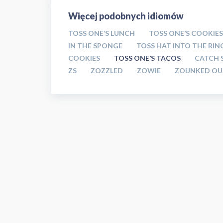
Więcej podobnych idiomów
TOSS ONE’S LUNCH
TOSS ONE’S COOKIES
IN THE SPONGE
TOSS HAT INTO THE RIN
COOKIES
TOSS ONE’S TACOS
CATCH 
ZS
ZOZZLED
ZOWIE
ZOUNKED OU