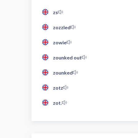
zs
zozzled
zowie
zounked out
zounked
zotz
zot.