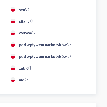
sen
pijany
werwa
pod wpływem narkotyków
pod wpływem narkotyków
zabić
nic