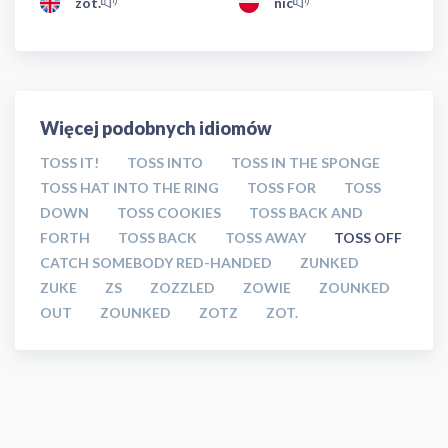
zot.
nic
Więcej podobnych idiomów
TOSS IT!
TOSS INTO
TOSS IN THE SPONGE
TOSS HAT INTO THE RING
TOSS FOR
TOSS
DOWN
TOSS COOKIES
TOSS BACK AND
FORTH
TOSS BACK
TOSS AWAY
TOSS OFF
CATCH SOMEBODY RED-HANDED
ZUNKED
ZUKE
ZS
ZOZZLED
ZOWIE
ZOUNKED
OUT
ZOUNKED
ZOTZ
ZOT.