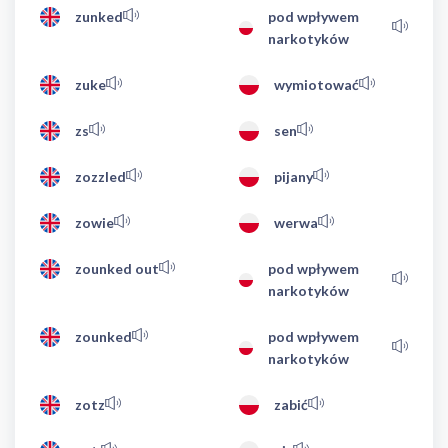
zunked
pod wpływem
narkotyków
zuke
wymiotować
zs
sen
zozzled
pijany
zowie
werwa
zounked out
pod wpływem
narkotyków
zounked
pod wpływem
narkotyków
zotz
zabić