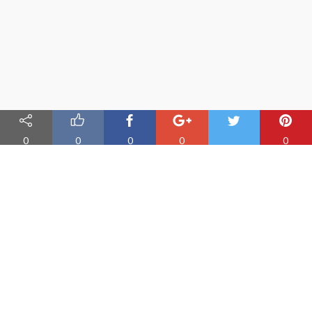
0
0
0
0
0
Nauka angielskiego online