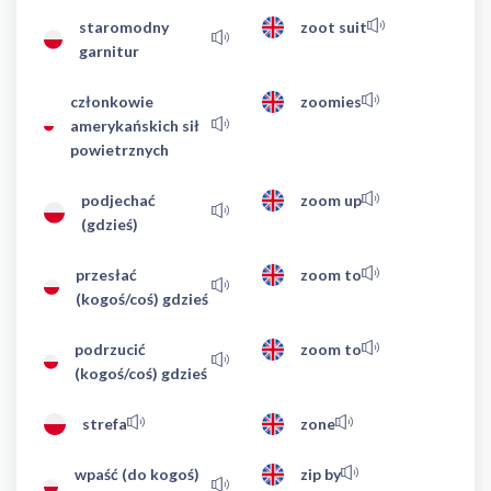
staromodny
zoot suit
garnitur
członkowie
zoomies
amerykańskich sił
powietrznych
podjechać
zoom up
(gdzieś)
przesłać
zoom to
(kogoś/coś) gdzieś
podrzucić
zoom to
(kogoś/coś) gdzieś
strefa
zone
wpaść (do kogoś)
zip by