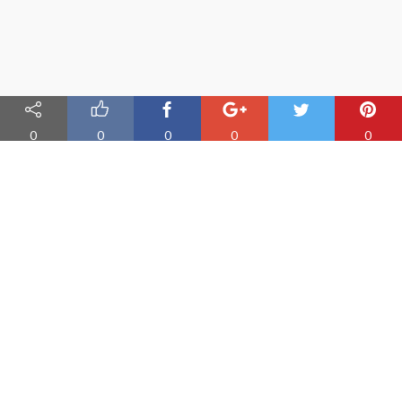
0
0
0
0
0
Nauka angielskiego online
Oferujemy materiały do nauki angielskiego oraz aplikację do
efektywnej nauki słówek