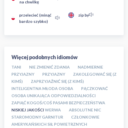
na chwilkę
przelecieć (minąć
zip by
bardzo szybko)
Więcej podobnych idiomów
TANI
NIE ZMIENIĆ ZDANIA
NADMIERNIE
PRZYJAZNY
PRZYJAZNY
ZAKOLEGOWAĆ SIĘ (Z
KIMŚ)
ZAPRZYJAŹNIĆ SIĘ (Z KIMŚ)
INTELIGENTNA MŁODA OSOBA
PĄCZKOWAĆ
OSOBA UNIKAJĄCA ODPOWIEDZIALNOŚCI
ZAPIĄĆ KOGOŚ/COŚ PASAMI BEZPIECZEŃSTWA
NISKIEJ JAKOŚCI
WERWA
ABSOLUTNE NIC
STAROMODNY GARNITUR
CZŁONKOWIE
AMERYKAŃSKICH SIŁ POWIETRZNYCH