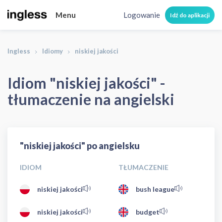
Menu
Logowanie
Idź do aplikacji
Ingless
Idiomy
niskiej jakości
Idiom "niskiej jakości" -
tłumaczenie na angielski
"niskiej jakości" po angielsku
IDIOM
TŁUMACZENIE
niskiej jakości
bush league
niskiej jakości
budget