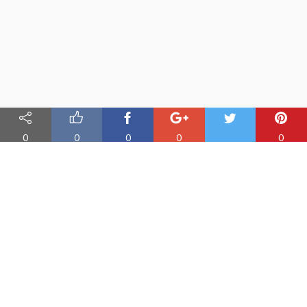
0
0
0
0
0
Nauka angielskiego online