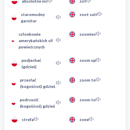
absolutne nic
zot
staromodny
zoot suit
garnitur
członkowie
zoomies
amerykańskich sił
powietrznych
podjechać
zoom up
(gdzieś)
przesłać
zoom to
(kogoś/coś) gdzieś
podrzucić
zoom to
(kogoś/coś) gdzieś
strefa
zone