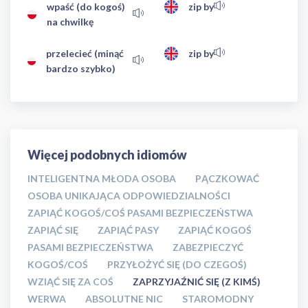
wpaść (do kogoś)
zip by
na chwilkę
przelecieć (minąć
zip by
bardzo szybko)
Więcej podobnych idiomów
INTELIGENTNA MŁODA OSOBA
PĄCZKOWAĆ
OSOBA UNIKAJĄCA ODPOWIEDZIALNOŚCI
ZAPIĄĆ KOGOŚ/COŚ PASAMI BEZPIECZEŃSTWA
ZAPIĄĆ SIĘ
ZAPIĄĆ PASY
ZAPIĄĆ KOGOŚ
PASAMI BEZPIECZEŃSTWA
ZABEZPIECZYĆ
KOGOŚ/COŚ
PRZYŁOŻYĆ SIĘ (DO CZEGOŚ)
WZIĄĆ SIĘ ZA COŚ
ZAPRZYJAŹNIĆ SIĘ (Z KIMŚ)
WERWA
ABSOLUTNE NIC
STAROMODNY