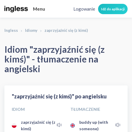
Menu
Logowanie
Idź do aplikacji
Ingless
Idiomy
zaprzyjaźnić się (z kimś)
Idiom "zaprzyjaźnić się (z
kimś)" - tłumaczenie na
angielski
"zaprzyjaźnić się (z kimś)" po angielsku
IDIOM
TŁUMACZENIE
zaprzyjaźnić się (z
buddy up (with
kimś)
someone)