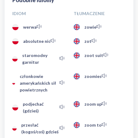
Podobne idiomy
IDIOM
TŁUMACZENIE
werwa
zowie
absolutne nic
zot
staromodny
zoot suit
garnitur
członkowie
zoomies
amerykańskich sił
powietrznych
podjechać
zoom up
(gdzieś)
przesłać
zoom to
(kogoś/coś) gdzieś