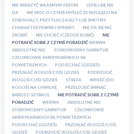
NIE WIERZYĆ WŁASNYM USZOM
LEPIEJ SIĘ NIE
DA
NIE MÓC O CZYMŚ MYŚLEĆ ZE WZGLĘDU NA
STRESUJĄCY, PRZYTŁACZAJĄCY LUB SMUTNY
CHARAKTER PEWNEJ SPRAWY
NIE DA SIĘ NIC
ZROBIĆ
NIE CHCIEĆ (CZEGOŚ ROBIĆ)
NIE
POTRAFIĆ SOBIE Z CZYMŚ PORADZIĆ
WERWA
ABSOLUTNE NIC
STAROMODNY GARNITUR
CZŁONKOWIE AMERYKAŃSKICH SIŁ
POWIETRZNYCH
PODJECHAĆ (GDZIEŚ)
PRZESŁAĆ (KOGOŚ/COŚ) GDZIEŚ
PODRZUCIĆ
(KOGOŚ/COŚ) GDZIEŚ
STREFA
WPAŚĆ (DO
KOGOŚ) NA CHWILKĘ
PRZELECIEĆ (MINĄĆ
BARDZO SZYBKO)
NIE POTRAFIĆ SOBIE Z CZYMŚ
PORADZIĆ
WERWA
ABSOLUTNE NIC
STAROMODNY GARNITUR
CZŁONKOWIE
AMERYKAŃSKICH SIŁ POWIETRZNYCH
PODJECHAĆ (GDZIEŚ)
PRZESŁAĆ (KOGOŚ/COŚ)
GDZIEŚ
PODRZUCIĆ (KOGOŚ/COŚ) GDZIEŚ