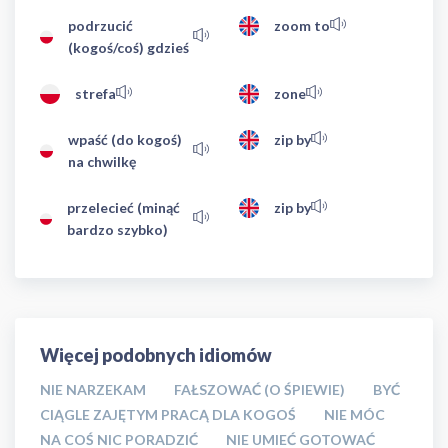
podrzucić
zoom to
(kogoś/coś) gdzieś
strefa
zone
wpaść (do kogoś)
zip by
na chwilkę
przelecieć (minąć
zip by
bardzo szybko)
Więcej podobnych idiomów
NIE NARZEKAM
FAŁSZOWAĆ (O ŚPIEWIE)
BYĆ
CIĄGLE ZAJĘTYM PRACĄ DLA KOGOŚ
NIE MÓC
NA COŚ NIC PORADZIĆ
NIE UMIEĆ GOTOWAĆ