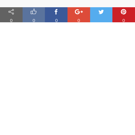
0
0
0
0
0
Nauka angielskiego online
Oferujemy materiały do nauki angielskiego oraz aplikację do
efektywnej nauki słówek
PRODUKT
Fiszki