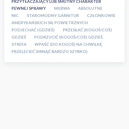
PRZYTŁACZAJĄCY LUB SMUTNY CHARAKTER
PEWNEJ SPRAWY
WERWA
ABSOLUTNE
NIC
STAROMODNY GARNITUR
CZŁONKOWIE
AMERYKAŃSKICH SIŁ POWIETRZNYCH
PODJECHAĆ (GDZIEŚ)
PRZESŁAĆ (KOGOŚ/COŚ)
GDZIEŚ
PODRZUCIĆ (KOGOŚ/COŚ) GDZIEŚ
STREFA
WPAŚĆ (DO KOGOŚ) NA CHWILKĘ
PRZELECIEĆ (MINĄĆ BARDZO SZYBKO)