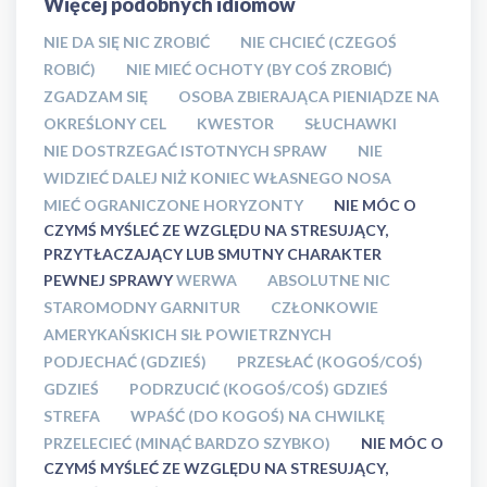
Więcej podobnych idiomów
NIE DA SIĘ NIC ZROBIĆ
NIE CHCIEĆ (CZEGOŚ
ROBIĆ)
NIE MIEĆ OCHOTY (BY COŚ ZROBIĆ)
ZGADZAM SIĘ
OSOBA ZBIERAJĄCA PIENIĄDZE NA
OKREŚLONY CEL
KWESTOR
SŁUCHAWKI
NIE DOSTRZEGAĆ ISTOTNYCH SPRAW
NIE
WIDZIEĆ DALEJ NIŻ KONIEC WŁASNEGO NOSA
MIEĆ OGRANICZONE HORYZONTY
NIE MÓC O
CZYMŚ MYŚLEĆ ZE WZGLĘDU NA STRESUJĄCY,
PRZYTŁACZAJĄCY LUB SMUTNY CHARAKTER
PEWNEJ SPRAWY
WERWA
ABSOLUTNE NIC
STAROMODNY GARNITUR
CZŁONKOWIE
AMERYKAŃSKICH SIŁ POWIETRZNYCH
PODJECHAĆ (GDZIEŚ)
PRZESŁAĆ (KOGOŚ/COŚ)
GDZIEŚ
PODRZUCIĆ (KOGOŚ/COŚ) GDZIEŚ
STREFA
WPAŚĆ (DO KOGOŚ) NA CHWILKĘ
PRZELECIEĆ (MINĄĆ BARDZO SZYBKO)
NIE MÓC O
CZYMŚ MYŚLEĆ ZE WZGLĘDU NA STRESUJĄCY,