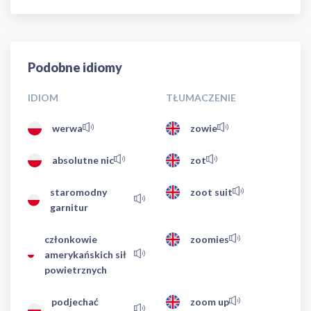
Podobne idiomy
IDIOM
TŁUMACZENIE
werwa
zowie
absolutne nic
zot
staromodny
zoot suit
garnitur
członkowie
zoomies
amerykańskich sił
powietrznych
podjechać
zoom up