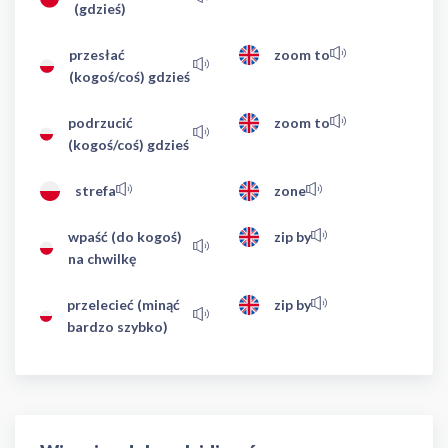
(gdzieś)
przesłać
zoom to
(kogoś/coś) gdzieś
podrzucić
zoom to
(kogoś/coś) gdzieś
strefa
zone
wpaść (do kogoś)
zip by
na chwilkę
przelecieć (minąć
zip by
bardzo szybko)