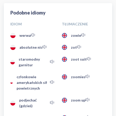
Podobne idiomy
IDIOM
TŁUMACZENIE
werwa
zowie
absolutne nic
zot
staromodny
zoot suit
garnitur
członkowie
zoomies
amerykańskich sił
powietrznych
podjechać
zoom up
(gdzieś)