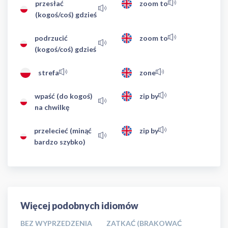
przesłać
zoom to
(kogoś/coś) gdzieś
podrzucić
zoom to
(kogoś/coś) gdzieś
strefa
zone
wpaść (do kogoś)
zip by
na chwilkę
przelecieć (minąć
zip by
bardzo szybko)
Więcej podobnych idiomów
BEZ WYPRZEDZENIA
ZATKAĆ (BRAKOWAĆ