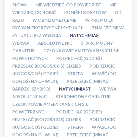
SŁÓW)
NIE WIEDZIEĆ, CO POWIEDZIEĆ
NIE
WIEDZIEĆ, CO ROBIĆ
PONIŻEJ KOSZTÓW
OD
RAZU
W OBNIŻONEJ CENIE
W PROMOCJI
BYĆ W NIEKORZYSTNEJ SYTUACJI
ZNALEŹĆ SIĘ W
SYTUACJI BEZ WYJŚCIA
NATYCHMIAST
WERWA
ABSOLUTNE NIC
STAROMODNY
GARNITUR
CZŁONKOWIE AMERYKAŃSKICH SIŁ
POWIETRZNYCH
PODJECHAĆ (GDZIEŚ)
PRZESŁAĆ (KOGOŚ/COŚ) GDZIEŚ
PODRZUCIĆ
(KOGOŚ/COŚ) GDZIEŚ
STREFA
WPAŚĆ (DO
KOGOŚ) NA CHWILKĘ
PRZELECIEĆ (MINĄĆ
BARDZO SZYBKO)
NATYCHMIAST
WERWA
ABSOLUTNE NIC
STAROMODNY GARNITUR
CZŁONKOWIE AMERYKAŃSKICH SIŁ
POWIETRZNYCH
PODJECHAĆ (GDZIEŚ)
PRZESŁAĆ (KOGOŚ/COŚ) GDZIEŚ
PODRZUCIĆ
(KOGOŚ/COŚ) GDZIEŚ
STREFA
WPAŚĆ (DO
KOGOŚ) NA CHWILKĘ
PRZELECIEĆ (MINĄĆ