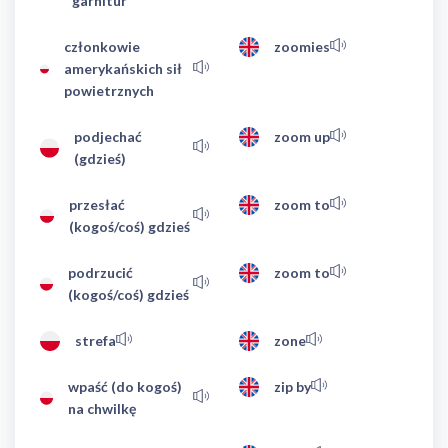
garnitur
członkowie
zoomies
amerykańskich sił
powietrznych
podjechać
zoom up
(gdzieś)
przesłać
zoom to
(kogoś/coś) gdzieś
podrzucić
zoom to
(kogoś/coś) gdzieś
strefa
zone
wpaść (do kogoś)
zip by
na chwilkę