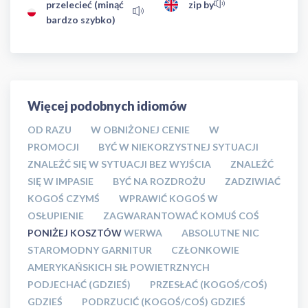
przelecieć (minąć
zip by
bardzo szybko)
Więcej podobnych idiomów
OD RAZU
W OBNIŻONEJ CENIE
W
PROMOCJI
BYĆ W NIEKORZYSTNEJ SYTUACJI
ZNALEŹĆ SIĘ W SYTUACJI BEZ WYJŚCIA
ZNALEŹĆ
SIĘ W IMPASIE
BYĆ NA ROZDROŻU
ZADZIWIAĆ
KOGOŚ CZYMŚ
WPRAWIĆ KOGOŚ W
OSŁUPIENIE
ZAGWARANTOWAĆ KOMUŚ COŚ
PONIŻEJ KOSZTÓW
WERWA
ABSOLUTNE NIC
STAROMODNY GARNITUR
CZŁONKOWIE
AMERYKAŃSKICH SIŁ POWIETRZNYCH
PODJECHAĆ (GDZIEŚ)
PRZESŁAĆ (KOGOŚ/COŚ)
GDZIEŚ
PODRZUCIĆ (KOGOŚ/COŚ) GDZIEŚ