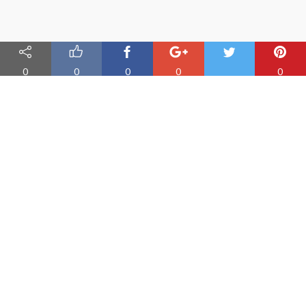
0
0
0
0
0
Nauka angielskiego online
Oferujemy materiały do nauki angielskiego oraz aplikację do
efektywnej nauki słówek
PRODUKT