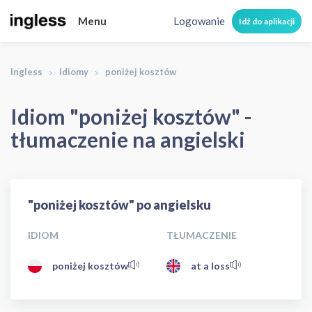
Menu
Logowanie
Idź do aplikacji
Ingless
Idiomy
poniżej kosztów
Idiom "poniżej kosztów" -
tłumaczenie na angielski
"poniżej kosztów" po angielsku
IDIOM
TŁUMACZENIE
poniżej kosztów
at a loss