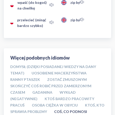
wpaść (do kogoś)
zip by
na chwilkę
przelecieć (minąć
zip by
bardzo szybko)
Więcej podobnych idiomów
DOMYSŁ (DZIĘKI POSIADANEJ WIEDZY NA DANY
TEMAT)
UOSOBIENIE MACIERZYŃSTWA
RANNY PTASZEK
ZOSTAĆ ZMUSZONYM
SKOŃCZYĆ COŚ ROBIĆ PRZED ZAMIERZONYM
CZASEM
GADANINA
WYKŁAD
(NEGATYWNIE)
KTOŚ BARDZO PRACOWITY
PRACUŚ
OSOBA CIĘŻKA W OBYCIU
KTOŚ, KTO
SPRAWIA PROBLEMY
COŚ, CO PODNOSI