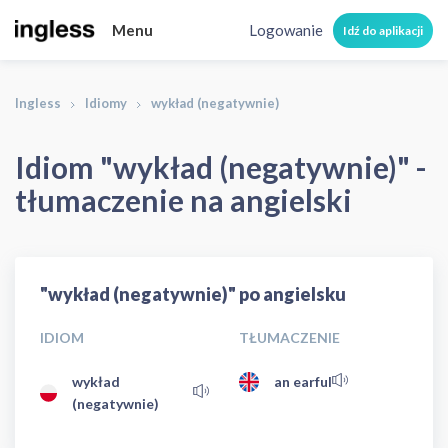
Menu
Logowanie
Idź do aplikacji
Ingless
Idiomy
wykład (negatywnie)
Idiom "wykład (negatywnie)" -
tłumaczenie na angielski
"wykład (negatywnie)" po angielsku
IDIOM
TŁUMACZENIE
wykład
an earful
(negatywnie)