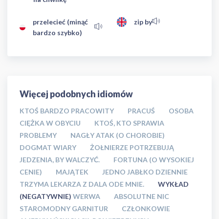
przelecieć (minąć
zip by
bardzo szybko)
Więcej podobnych idiomów
KTOŚ BARDZO PRACOWITY
PRACUŚ
OSOBA
CIĘŻKA W OBYCIU
KTOŚ, KTO SPRAWIA
PROBLEMY
NAGŁY ATAK (O CHOROBIE)
DOGMAT WIARY
ŻOŁNIERZE POTRZEBUJĄ
JEDZENIA, BY WALCZYĆ.
FORTUNA (O WYSOKIEJ
CENIE)
MAJĄTEK
JEDNO JABŁKO DZIENNIE
TRZYMA LEKARZA Z DALA ODE MNIE.
WYKŁAD
(NEGATYWNIE)
WERWA
ABSOLUTNE NIC
STAROMODNY GARNITUR
CZŁONKOWIE