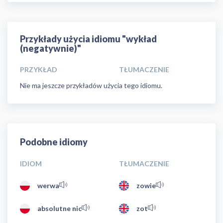
Przykłady użycia idiomu "wykład
(negatywnie)"
PRZYKŁAD
TŁUMACZENIE
Nie ma jeszcze przykładów użycia tego idiomu.
Podobne idiomy
IDIOM
TŁUMACZENIE
werwa
zowie
absolutne nic
zot