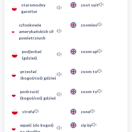
staromodny
zoot suit
garnitur
członkowie
zoomies
amerykańskich sił
powietrznych
podjechać
zoom up
(gdzieś)
przesłać
zoom to
(kogoś/coś) gdzieś
podrzucić
zoom to
(kogoś/coś) gdzieś
strefa
zone
wpaść (do kogoś)
zip by
na chwilkę