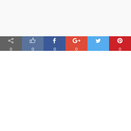
0
0
0
0
0
Nauka angielskiego online
Oferujemy materiały do nauki angielskiego oraz aplikację do