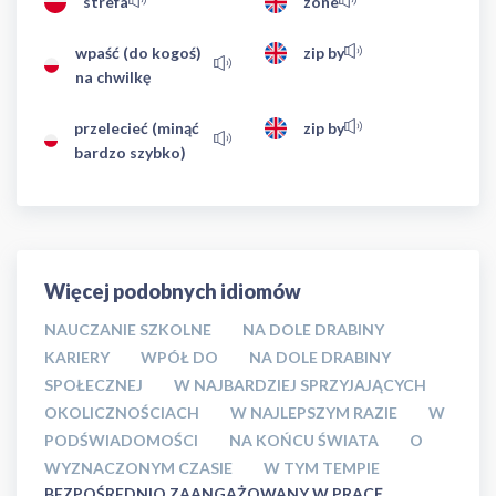
strefa
zone
wpaść (do kogoś)
zip by
na chwilkę
przelecieć (minąć
zip by
bardzo szybko)
Więcej podobnych idiomów
NAUCZANIE SZKOLNE
NA DOLE DRABINY
KARIERY
WPÓŁ DO
NA DOLE DRABINY
SPOŁECZNEJ
W NAJBARDZIEJ SPRZYJAJĄCYCH
OKOLICZNOŚCIACH
W NAJLEPSZYM RAZIE
W
PODŚWIADOMOŚCI
NA KOŃCU ŚWIATA
O
WYZNACZONYM CZASIE
W TYM TEMPIE
BEZPOŚREDNIO ZAANGAŻOWANY W PRACĘ