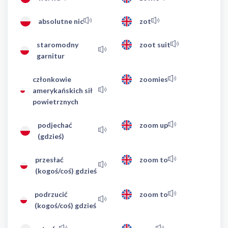
absolutne nic
zot
staromodny
zoot suit
garnitur
członkowie
zoomies
amerykańskich sił
powietrznych
podjechać
zoom up
(gdzieś)
przesłać
zoom to
(kogoś/coś) gdzieś
podrzucić
zoom to
(kogoś/coś) gdzieś