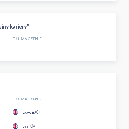
biny kariery"
TŁUMACZENIE
TŁUMACZENIE
zowie
zot