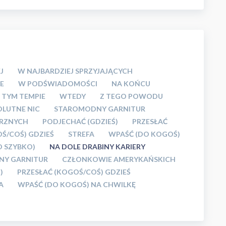
J
W NAJBARDZIEJ SPRZYJAJĄCYCH
E
W PODŚWIADOMOŚCI
NA KOŃCU
 TYM TEMPIE
WTEDY
Z TEGO POWODU
OLUTNE NIC
STAROMODNY GARNITUR
TRZNYCH
PODJECHAĆ (GDZIEŚ)
PRZESŁAĆ
Ś/COŚ) GDZIEŚ
STREFA
WPAŚĆ (DO KOGOŚ)
O SZYBKO)
NA DOLE DRABINY KARIERY
Y GARNITUR
CZŁONKOWIE AMERYKAŃSKICH
)
PRZESŁAĆ (KOGOŚ/COŚ) GDZIEŚ
A
WPAŚĆ (DO KOGOŚ) NA CHWILKĘ