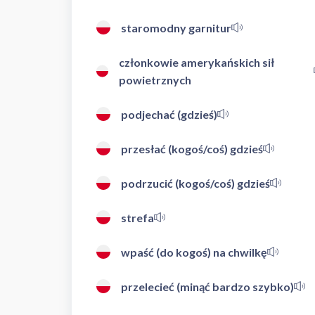
staromodny garnitur
członkowie amerykańskich sił
powietrznych
podjechać (gdzieś)
przesłać (kogoś/coś) gdzieś
podrzucić (kogoś/coś) gdzieś
strefa
wpaść (do kogoś) na chwilkę
przelecieć (minąć bardzo szybko)