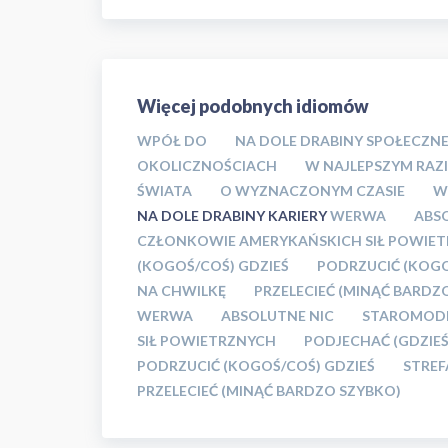
Więcej podobnych idiomów
WPÓŁ DO
NA DOLE DRABINY SPOŁECZNE
OKOLICZNOŚCIACH
W NAJLEPSZYM RAZI
ŚWIATA
O WYZNACZONYM CZASIE
W
NA DOLE DRABINY KARIERY
WERWA
ABS
CZŁONKOWIE AMERYKAŃSKICH SIŁ POWIE
(KOGOŚ/COŚ) GDZIEŚ
PODRZUCIĆ (KOGO
NA CHWILKĘ
PRZELECIEĆ (MINĄĆ BARDZ
WERWA
ABSOLUTNE NIC
STAROMODN
SIŁ POWIETRZNYCH
PODJECHAĆ (GDZIEŚ
PODRZUCIĆ (KOGOŚ/COŚ) GDZIEŚ
STREF
PRZELECIEĆ (MINĄĆ BARDZO SZYBKO)