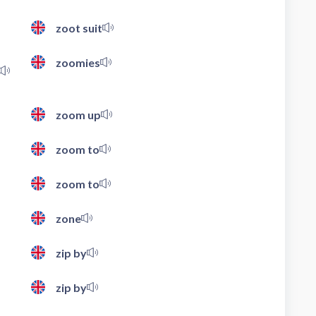
zoot suit
zoomies
zoom up
zoom to
zoom to
zone
zip by
zip by