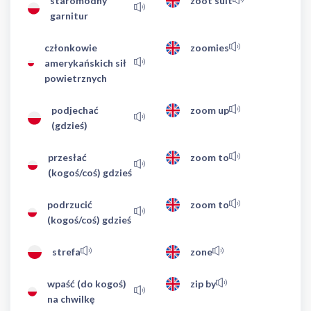
staromodny
zoot suit
garnitur
członkowie
zoomies
amerykańskich sił
powietrznych
podjechać
zoom up
(gdzieś)
przesłać
zoom to
(kogoś/coś) gdzieś
podrzucić
zoom to
(kogoś/coś) gdzieś
strefa
zone
wpaść (do kogoś)
zip by
na chwilkę