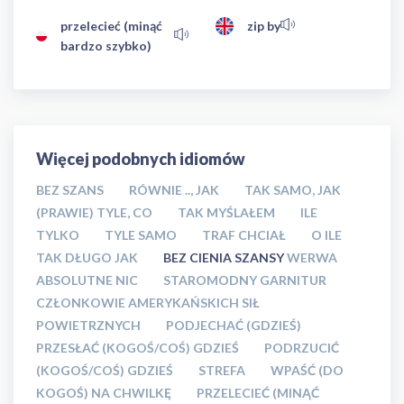
przelecieć (minąć
zip by
bardzo szybko)
Więcej podobnych idiomów
BEZ SZANS
RÓWNIE .., JAK
TAK SAMO, JAK
(PRAWIE) TYLE, CO
TAK MYŚLAŁEM
ILE
TYLKO
TYLE SAMO
TRAF CHCIAŁ
O ILE
TAK DŁUGO JAK
BEZ CIENIA SZANSY
WERWA
ABSOLUTNE NIC
STAROMODNY GARNITUR
CZŁONKOWIE AMERYKAŃSKICH SIŁ
POWIETRZNYCH
PODJECHAĆ (GDZIEŚ)
PRZESŁAĆ (KOGOŚ/COŚ) GDZIEŚ
PODRZUCIĆ
(KOGOŚ/COŚ) GDZIEŚ
STREFA
WPAŚĆ (DO
KOGOŚ) NA CHWILKĘ
PRZELECIEĆ (MINĄĆ