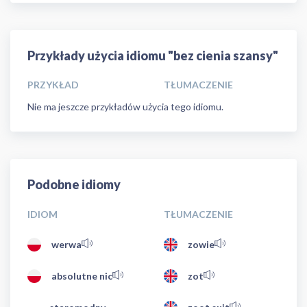
Przykłady użycia idiomu "bez cienia szansy"
PRZYKŁAD
TŁUMACZENIE
Nie ma jeszcze przykładów użycia tego idiomu.
Podobne idiomy
IDIOM
TŁUMACZENIE
werwa
zowie
absolutne nic
zot