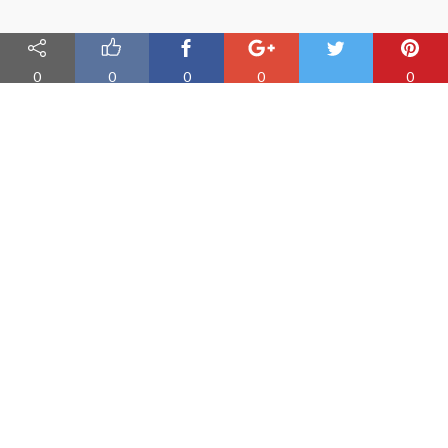
0
0
0
0
0
Nauka angielskiego online
Oferujemy materiały do nauki angielskiego oraz aplikację do
efektywnej nauki słówek
PRODUKT
Fiszki