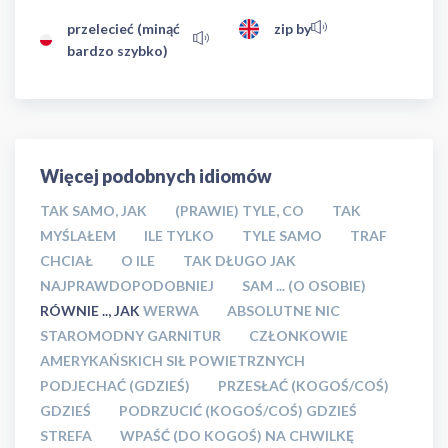
przelecieć (minąć
zip by
bardzo szybko)
Więcej podobnych idiomów
TAK SAMO, JAK
(PRAWIE) TYLE, CO
TAK
MYŚLAŁEM
ILE TYLKO
TYLE SAMO
TRAF
CHCIAŁ
O ILE
TAK DŁUGO JAK
NAJPRAWDOPODOBNIEJ
SAM ... (O OSOBIE)
RÓWNIE .., JAK
WERWA
ABSOLUTNE NIC
STAROMODNY GARNITUR
CZŁONKOWIE
AMERYKAŃSKICH SIŁ POWIETRZNYCH
PODJECHAĆ (GDZIEŚ)
PRZESŁAĆ (KOGOŚ/COŚ)
GDZIEŚ
PODRZUCIĆ (KOGOŚ/COŚ) GDZIEŚ
STREFA
WPAŚĆ (DO KOGOŚ) NA CHWILKĘ