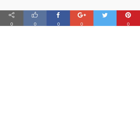
0
0
0
0
0
Nauka angielskiego online
Oferujemy materiały do nauki angielskiego oraz aplikację do
efektywnej nauki słówek
PRODUKT
Fiszki