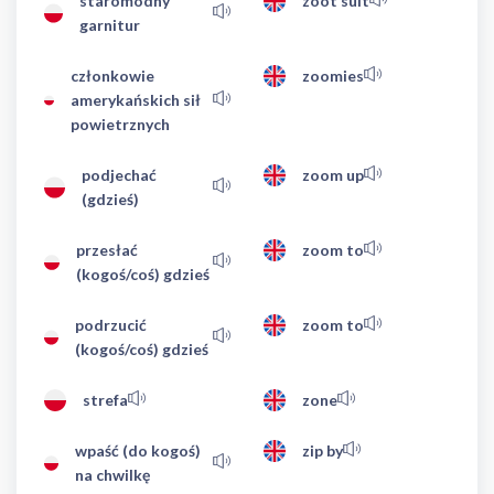
staromodny
zoot suit
garnitur
członkowie
zoomies
amerykańskich sił
powietrznych
podjechać
zoom up
(gdzieś)
przesłać
zoom to
(kogoś/coś) gdzieś
podrzucić
zoom to
(kogoś/coś) gdzieś
strefa
zone
wpaść (do kogoś)
zip by
na chwilkę