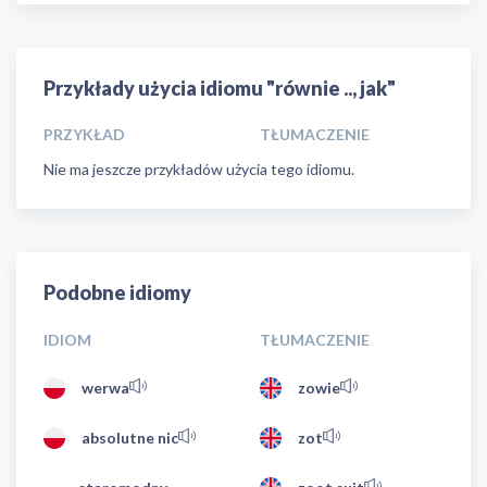
Przykłady użycia idiomu "równie .., jak"
PRZYKŁAD
TŁUMACZENIE
Nie ma jeszcze przykładów użycia tego idiomu.
Podobne idiomy
IDIOM
TŁUMACZENIE
werwa
zowie
absolutne nic
zot