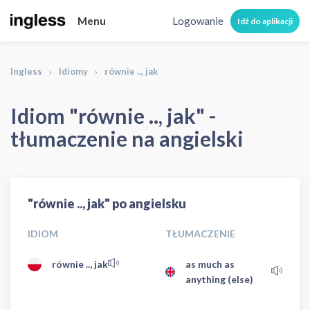
Menu
Logowanie
Idź do aplikacji
Ingless
Idiomy
równie .., jak
Idiom "równie .., jak" -
tłumaczenie na angielski
"równie .., jak" po angielsku
IDIOM
TŁUMACZENIE
równie .., jak
as much as
anything (else)