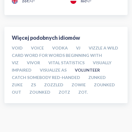
zot.
nic
Więcej podobnych idiomów
VOID
VOICE
VODKA
VJ
VIZZLE A WILD
CARD WORD FOR WORDS BEGINNING WITH
VIZ
VIVOR
VITAL STATISTICS
VISUALLY
IMPAIRED
VISUALIZE AS
VOLUNTEER
CATCH SOMEBODY RED-HANDED
ZUNKED
ZUKE
ZS
ZOZZLED
ZOWIE
ZOUNKED
OUT
ZOUNKED
ZOTZ
ZOT.