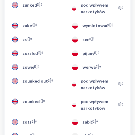
zunked
pod wpływem
narkotyków
zuke
wymiotować
zs
sen
zozzled
pijany
zowie
werwa
zounked out
pod wpływem
narkotyków
zounked
pod wpływem
narkotyków
zotz
zabić