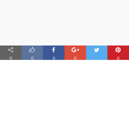
0
0
0
0
0
Nauka angielskiego online