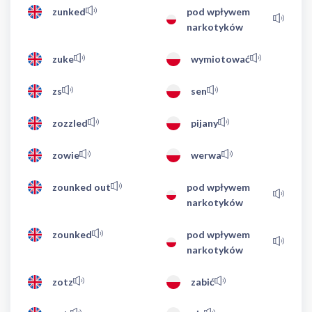
zunked
pod wpływem
narkotyków
zuke
wymiotować
zs
sen
zozzled
pijany
zowie
werwa
zounked out
pod wpływem
narkotyków
zounked
pod wpływem
narkotyków
zotz
zabić