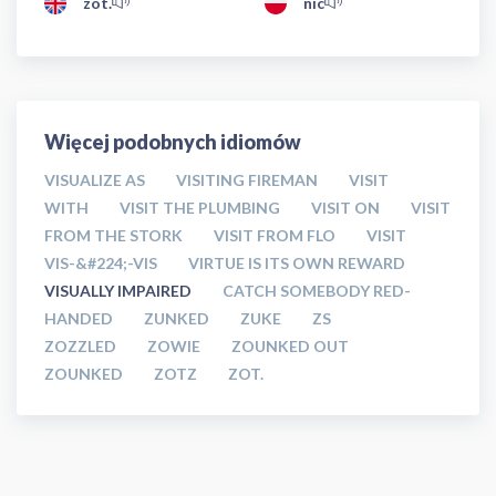
zot.
nic
Więcej podobnych idiomów
VISUALIZE AS
VISITING FIREMAN
VISIT
WITH
VISIT THE PLUMBING
VISIT ON
VISIT
FROM THE STORK
VISIT FROM FLO
VISIT
VIS-&#224;-VIS
VIRTUE IS ITS OWN REWARD
VISUALLY IMPAIRED
CATCH SOMEBODY RED-
HANDED
ZUNKED
ZUKE
ZS
ZOZZLED
ZOWIE
ZOUNKED OUT
ZOUNKED
ZOTZ
ZOT.