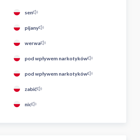
sen
pijany
werwa
pod wpływem narkotyków
pod wpływem narkotyków
zabić
nic