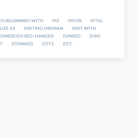
DS BEGINNING WITH
VIZ
VIVOR
VITAL
LIZE AS
VISITING FIREMAN
VISIT WITH
SOMEBODY RED-HANDED
ZUNKED
ZUKE
T
ZOUNKED
ZOTZ
ZOT.