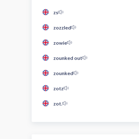
zs
zozzled
zowie
zounked out
zounked
zotz
zot.