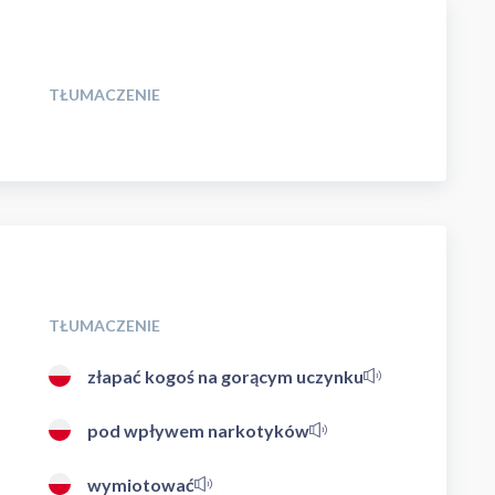
TŁUMACZENIE
TŁUMACZENIE
złapać kogoś na gorącym uczynku
pod wpływem narkotyków
wymiotować