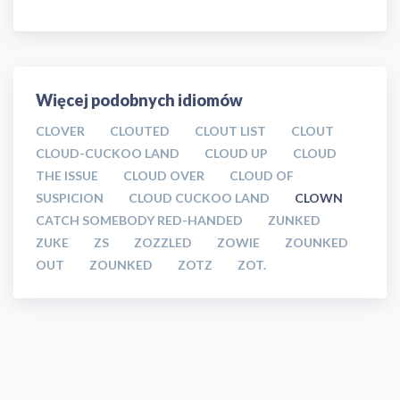
Więcej podobnych idiomów
CLOVER
CLOUTED
CLOUT LIST
CLOUT
CLOUD-CUCKOO LAND
CLOUD UP
CLOUD
THE ISSUE
CLOUD OVER
CLOUD OF
SUSPICION
CLOUD CUCKOO LAND
CLOWN
CATCH SOMEBODY RED-HANDED
ZUNKED
ZUKE
ZS
ZOZZLED
ZOWIE
ZOUNKED
OUT
ZOUNKED
ZOTZ
ZOT.