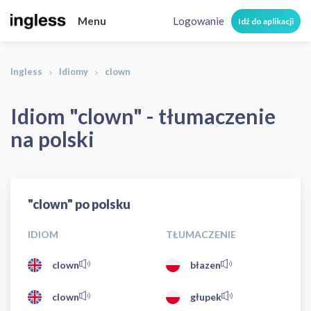
Menu
Logowanie
Idź do aplikacji
Ingless
Idiomy
clown
Idiom "clown" - tłumaczenie
na polski
"clown" po polsku
IDIOM
TŁUMACZENIE
clown
błazen
clown
głupek