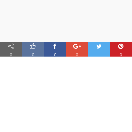
0
0
0
0
0
Nauka angielskiego online
Oferujemy materiały do nauki angielskiego oraz aplikację do