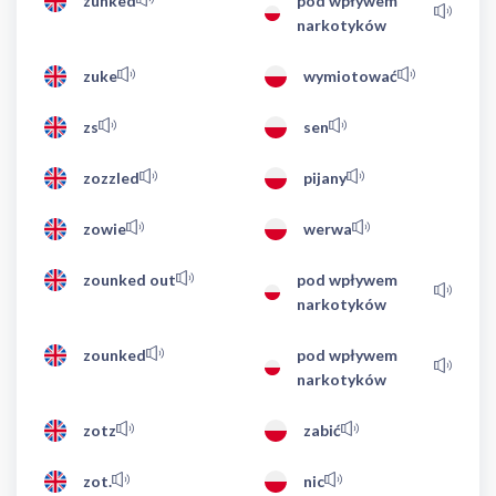
zunked
pod wpływem
narkotyków
zuke
wymiotować
zs
sen
zozzled
pijany
zowie
werwa
zounked out
pod wpływem
narkotyków
zounked
pod wpływem
narkotyków
zotz
zabić
zot.
nic