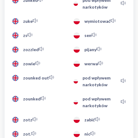
zunked
pod wpływem
narkotyków
zuke
wymiotować
zs
sen
zozzled
pijany
zowie
werwa
zounked out
pod wpływem
narkotyków
zounked
pod wpływem
narkotyków
zotz
zabić
zot.
nic