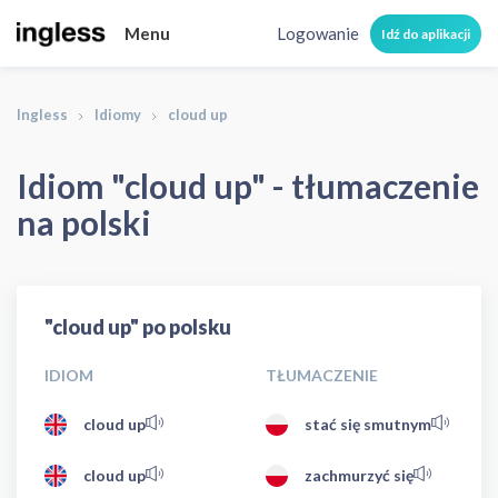
Menu
Logowanie
Idź do aplikacji
Ingless
Idiomy
cloud up
Idiom "cloud up" - tłumaczenie
na polski
"cloud up" po polsku
IDIOM
TŁUMACZENIE
cloud up
stać się smutnym
cloud up
zachmurzyć się