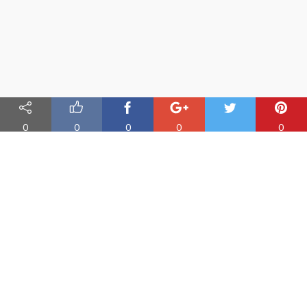
0
0
0
0
0
Nauka angielskiego online
Oferujemy materiały do nauki angielskiego oraz aplikację do