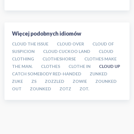
Więcej podobnych idiomów
CLOUD THE ISSUE
CLOUD OVER
CLOUD OF
SUSPICION
CLOUD CUCKOO LAND
CLOUD
CLOTHING
CLOTHESHORSE
CLOTHES MAKE
THE MAN.
CLOTHES
CLOTHE IN
CLOUD UP
CATCH SOMEBODY RED-HANDED
ZUNKED
ZUKE
ZS
ZOZZLED
ZOWIE
ZOUNKED
OUT
ZOUNKED
ZOTZ
ZOT.