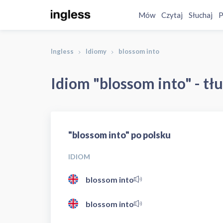
Mów
Czytaj
Słuchaj
P
Ingless
Idiomy
blossom into
Idiom "blossom into" - tł
"blossom into" po polsku
IDIOM
blossom into
blossom into