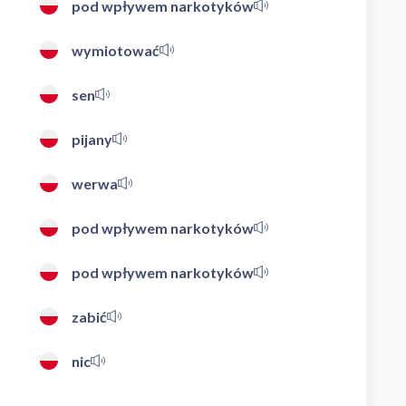
pod wpływem narkotyków
wymiotować
sen
pijany
werwa
pod wpływem narkotyków
pod wpływem narkotyków
zabić
nic