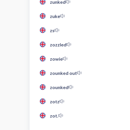
zunked
zuke
zs
zozzled
zowie
zounked out
zounked
zotz
zot.