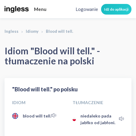
Menu
Logowanie
Idź do aplikacji
Ingless
Idiomy
Blood will tell.
Idiom "Blood will tell." -
tłumaczenie na polski
"Blood will tell." po polsku
IDIOM
TŁUMACZENIE
blood will tell.
niedaleko pada
jabłko od jabłoni.