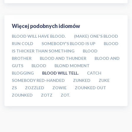
Więcej podobnych idiomów
BLOOD WILL HAVE BLOOD.
(MAKE) ONE'S BLOOD
RUN COLD
SOMEBODY'S BLOOD IS UP
BLOOD
IS THICKER THAN SOMETHING
BLOOD
BROTHER
BLOOD AND THUNDER
BLOOD AND
GUTS
BLOOD
BLOND MOMENT
BLOGGING
BLOOD WILL TELL.
CATCH
SOMEBODY RED-HANDED
ZUNKED
ZUKE
ZS
ZOZZLED
ZOWIE
ZOUNKED OUT
ZOUNKED
ZOTZ
ZOT.