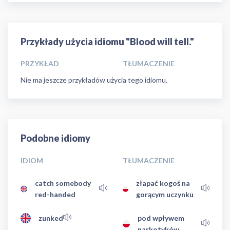
Przykłady użycia idiomu "Blood will tell."
PRZYKŁAD
TŁUMACZENIE
Nie ma jeszcze przykładów użycia tego idiomu.
Podobne idiomy
IDIOM
TŁUMACZENIE
catch somebody
złapać kogoś na
red-handed
gorącym uczynku
zunked
pod wpływem
narkotyków