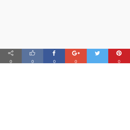
0
0
0
0
0
Nauka angielskiego online