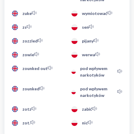
zuke
wymiotować
zs
sen
zozzled
pijany
zowie
werwa
zounked out
pod wpływem
narkotyków
zounked
pod wpływem
narkotyków
zotz
zabić
zot.
nic