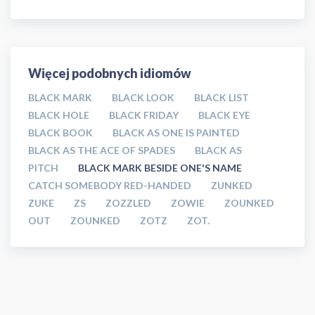
Więcej podobnych idiomów
BLACK MARK
BLACK LOOK
BLACK LIST
BLACK HOLE
BLACK FRIDAY
BLACK EYE
BLACK BOOK
BLACK AS ONE IS PAINTED
BLACK AS THE ACE OF SPADES
BLACK AS
PITCH
BLACK MARK BESIDE ONE'S NAME
CATCH SOMEBODY RED-HANDED
ZUNKED
ZUKE
ZS
ZOZZLED
ZOWIE
ZOUNKED
OUT
ZOUNKED
ZOTZ
ZOT.