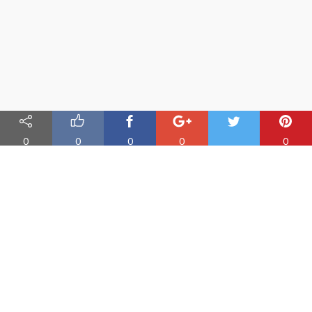
0
0
0
0
0
Nauka angielskiego online