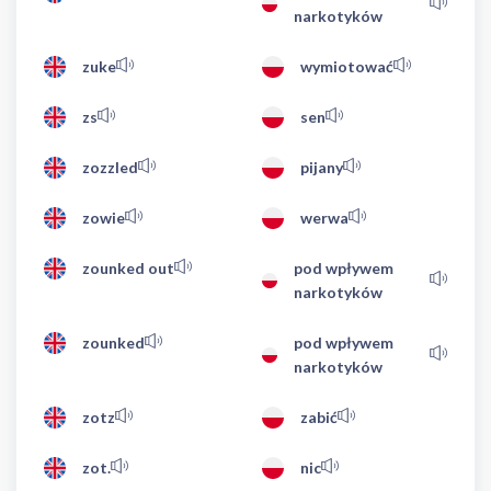
narkotyków
zuke
wymiotować
zs
sen
zozzled
pijany
zowie
werwa
zounked out
pod wpływem
narkotyków
zounked
pod wpływem
narkotyków
zotz
zabić
zot.
nic