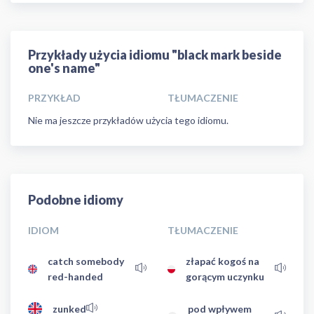
Przykłady użycia idiomu "black mark beside
one's name"
PRZYKŁAD
TŁUMACZENIE
Nie ma jeszcze przykładów użycia tego idiomu.
Podobne idiomy
IDIOM
TŁUMACZENIE
catch somebody
złapać kogoś na
red-handed
gorącym uczynku
zunked
pod wpływem