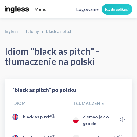
Menu
Logowanie
Idź do aplikacji
Ingless
Idiomy
black as pitch
Idiom "black as pitch" -
tłumaczenie na polski
"black as pitch" po polsku
IDIOM
TŁUMACZENIE
black as pitch
ciemno jak w
grobie