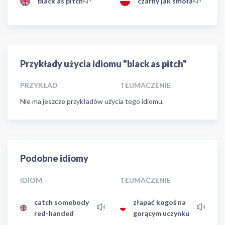
black as pitch
czarny jak smoła
Przykłady użycia idiomu "black as pitch"
PRZYKŁAD
TŁUMACZENIE
Nie ma jeszcze przykładów użycia tego idiomu.
Podobne idiomy
IDIOM
TŁUMACZENIE
catch somebody
złapać kogoś na
red-handed
gorącym uczynku