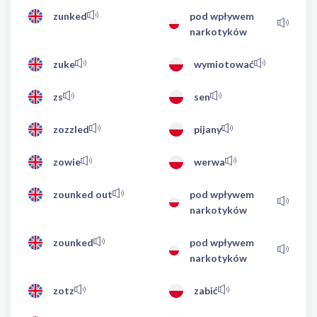
zunked
pod wpływem
narkotyków
zuke
wymiotować
zs
sen
zozzled
pijany
zowie
werwa
zounked out
pod wpływem
narkotyków
zounked
pod wpływem
narkotyków
zotz
zabić