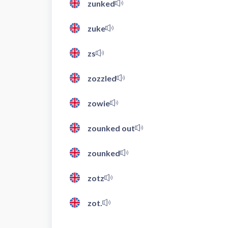
zunked
zuke
zs
zozzled
zowie
zounked out
zounked
zotz
zot.