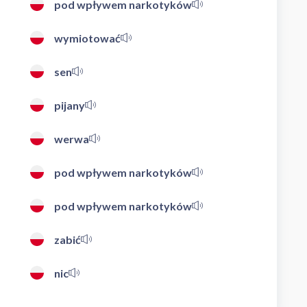
pod wpływem narkotyków
wymiotować
sen
pijany
werwa
pod wpływem narkotyków
pod wpływem narkotyków
zabić
nic