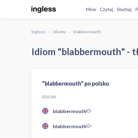
Mów
Czytaj
Słuchaj
P
Ingless
Idiomy
blabbermouth
Idiom "blabbermouth" - t
"blabbermouth" po polsku
IDIOM
blabbermouth
blabbermouth