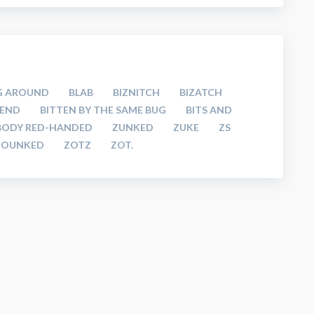
G AROUND
BLAB
BIZNITCH
BIZATCH
 END
BITTEN BY THE SAME BUG
BITS AND
BODY RED-HANDED
ZUNKED
ZUKE
ZS
ZOUNKED
ZOTZ
ZOT.