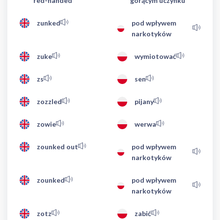
red-handed
gorącym uczynku
zunked
pod wpływem
narkotyków
zuke
wymiotować
zs
sen
zozzled
pijany
zowie
werwa
zounked out
pod wpływem
narkotyków
zounked
pod wpływem
narkotyków
zotz
zabić