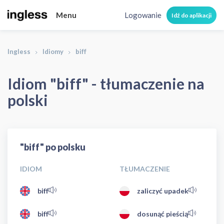
Menu
Logowanie
Idź do aplikacji
Ingless
Idiomy
biff
Idiom "biff" - tłumaczenie na
polski
"biff" po polsku
IDIOM
TŁUMACZENIE
biff
zaliczyć upadek
biff
dosunąć pieścią