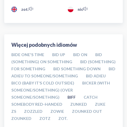
zot.
nic
Więcej podobnych idiomów
BIDE ONE'S TIME
BID UP
BID ON
BID
(SOMETHING) ON SOMETHING
BID (SOMETHING)
FOR SOMETHING
BID SOMETHING DOWN
BID
ADIEU TO SOMEONE/SOMETHING
BID ADIEU
BICO (BABY IT’S COLD OUTSIDE)
BICKER (WITH
SOMEONE/SOMETHING) (OVER
SOMEONE/SOMETHING)
BIFF
CATCH
SOMEBODY RED-HANDED
ZUNKED
ZUKE
ZS
ZOZZLED
ZOWIE
ZOUNKED OUT
ZOUNKED
ZOTZ
ZOT.