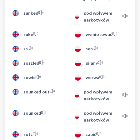
zunked
pod wpływem
narkotyków
zuke
wymiotować
zs
sen
zozzled
pijany
zowie
werwa
zounked out
pod wpływem
narkotyków
zounked
pod wpływem
narkotyków
zotz
zabić