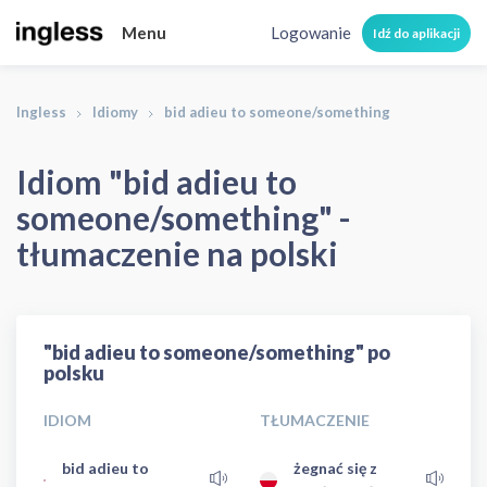
Menu
Logowanie
Idź do aplikacji
Ingless
Idiomy
bid adieu to someone/something
Idiom "bid adieu to
someone/something" -
tłumaczenie na polski
"bid adieu to someone/something" po
polsku
IDIOM
TŁUMACZENIE
bid adieu to
żegnać się z