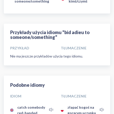
someone/something
kimś/czymś
Przykłady użycia idiomu "bid adieu to
someone/something"
PRZYKŁAD
TŁUMACZENIE
Nie ma jeszcze przykładów użycia tego idiomu.
Podobne idiomy
IDIOM
TŁUMACZENIE
catch somebody
złapać kogoś na
red-handed
gorącym uczynku