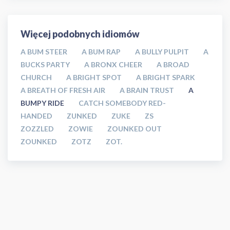
Więcej podobnych idiomów
A BUM STEER
A BUM RAP
A BULLY PULPIT
A
BUCKS PARTY
A BRONX CHEER
A BROAD
CHURCH
A BRIGHT SPOT
A BRIGHT SPARK
A BREATH OF FRESH AIR
A BRAIN TRUST
A
BUMPY RIDE
CATCH SOMEBODY RED-
HANDED
ZUNKED
ZUKE
ZS
ZOZZLED
ZOWIE
ZOUNKED OUT
ZOUNKED
ZOTZ
ZOT.