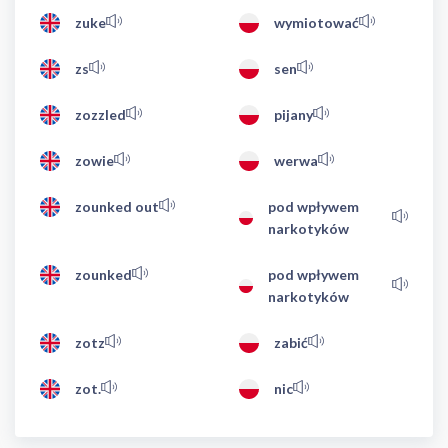
zuke
wymiotować
zs
sen
zozzled
pijany
zowie
werwa
zounked out
pod wpływem
narkotyków
zounked
pod wpływem
narkotyków
zotz
zabić
zot.
nic