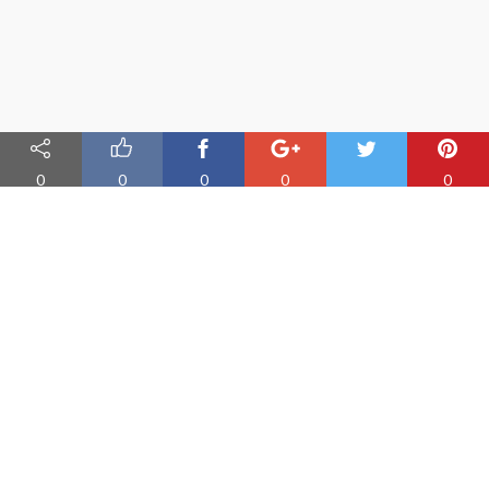
0
0
0
0
0
Nauka angielskiego online
Oferujemy materiały do nauki angielskiego oraz aplikację do
efektywnej nauki słówek