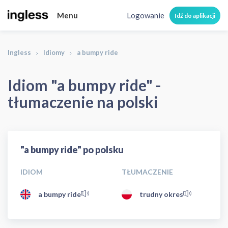
Menu
Logowanie
Idź do aplikacji
Ingless
Idiomy
a bumpy ride
Idiom "a bumpy ride" -
tłumaczenie na polski
"a bumpy ride" po polsku
IDIOM
TŁUMACZENIE
a bumpy ride
trudny okres