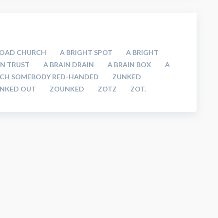
ROAD CHURCH
A BRIGHT SPOT
A BRIGHT
IN TRUST
A BRAIN DRAIN
A BRAIN BOX
A
CH SOMEBODY RED-HANDED
ZUNKED
NKED OUT
ZOUNKED
ZOTZ
ZOT.