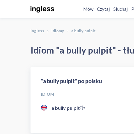
Mów
Czytaj
Słuchaj
P
Ingless
Idiomy
a bully pulpit
Idiom "a bully pulpit" - t
"a bully pulpit" po polsku
IDIOM
a bully pulpit