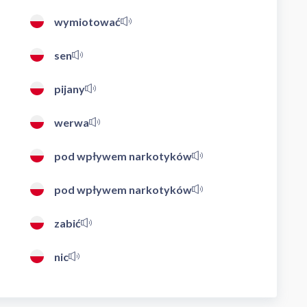
wymiotować
sen
pijany
werwa
pod wpływem narkotyków
pod wpływem narkotyków
zabić
nic