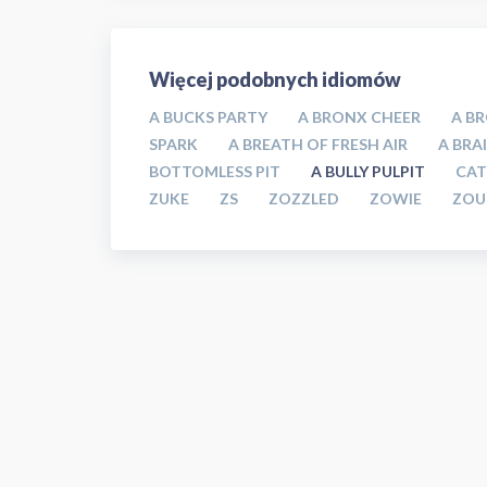
Więcej podobnych idiomów
A BUCKS PARTY
A BRONX CHEER
A B
SPARK
A BREATH OF FRESH AIR
A BRA
BOTTOMLESS PIT
A BULLY PULPIT
CAT
ZUKE
ZS
ZOZZLED
ZOWIE
ZOU