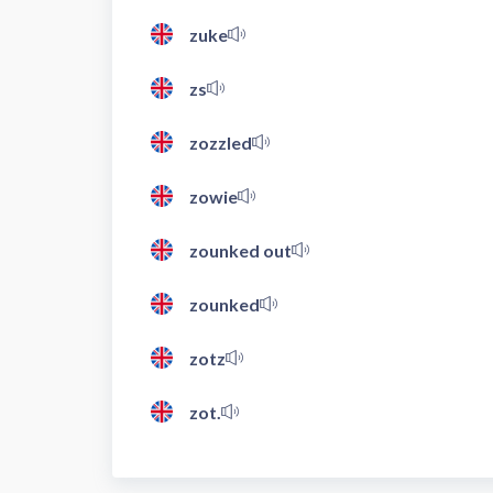
zuke
zs
zozzled
zowie
zounked out
zounked
zotz
zot.