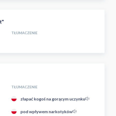
t"
TŁUMACZENIE
TŁUMACZENIE
złapać kogoś na gorącym uczynku
pod wpływem narkotyków